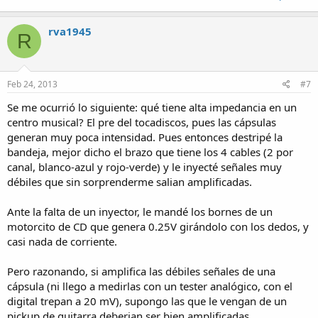
rva1945
R
Feb 24, 2013
#7
Se me ocurrió lo siguiente: qué tiene alta impedancia en un
centro musical? El pre del tocadiscos, pues las cápsulas
generan muy poca intensidad. Pues entonces destripé la
bandeja, mejor dicho el brazo que tiene los 4 cables (2 por
canal, blanco-azul y rojo-verde) y le inyecté señales muy
débiles que sin sorprenderme salian amplificadas.
Ante la falta de un inyector, le mandé los bornes de un
motorcito de CD que genera 0.25V girándolo con los dedos, y
casi nada de corriente.
Pero razonando, si amplifica las débiles señales de una
cápsula (ni llego a medirlas con un tester analógico, con el
digital trepan a 20 mV), supongo las que le vengan de un
pickup de guitarra deberian ser bien amplificadas.