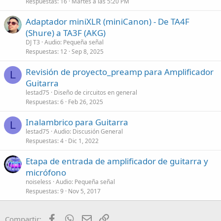
Respuestas
16
Martes a las 5:20 PM
Adaptador miniXLR (miniCanon) - De TA4F
(Shure) a TA3F (AKG)
DJ T3
Audio: Pequeña señal
Respuestas
12
Sep 8, 2025
Revisión de proyecto_preamp para Amplificador
L
Guitarra
lestad75
Diseño de circuitos en general
Respuestas
6
Feb 26, 2025
Inalambrico para Guitarra
L
lestad75
Audio: Discusión General
Respuestas
4
Dic 1, 2022
Etapa de entrada de amplificador de guitarra y
micrófono
noiseless
Audio: Pequeña señal
Respuestas
9
Nov 5, 2017
Facebook
WhatsApp
Email
Enlace
Compartir: