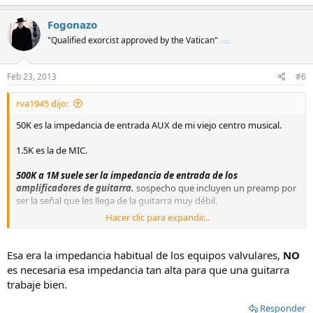
Fogonazo
"Qualified exorcist approved by the Vatican"
Feb 23, 2013
#6
rva1945 dijo:
50K es la impedancia de entrada AUX de mi viejo centro musical.
1.5K es la de MIC.
500K a 1M suele ser la impedancia de entrada de los
amplificadores de guitarra.
sospecho que incluyen un preamp por
ser la señal que les llega de la guitarra muy débil.
Hacer clic para expandir...
Quiero saber si puedo zafar de comprar un amp para guitarra.
Saludos
Esa era la impedancia habitual de los equipos valvulares,
NO
es necesaria esa impedancia tan alta para que una guitarra
trabaje bien.
Responder