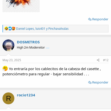
Responder
R
Daniel Lopes
,
luis401
y
Pinchavalvulas
e
a
c
DOSMETROS
t
High 2m Modereitor
i
o
n
s
May 23, 2025
#12
:
Yo entraría por los cablecitos de la cabeza del casette ,
potenciómetro para regular - bajar sensibilidad . . .
Responder
rocio1234
R