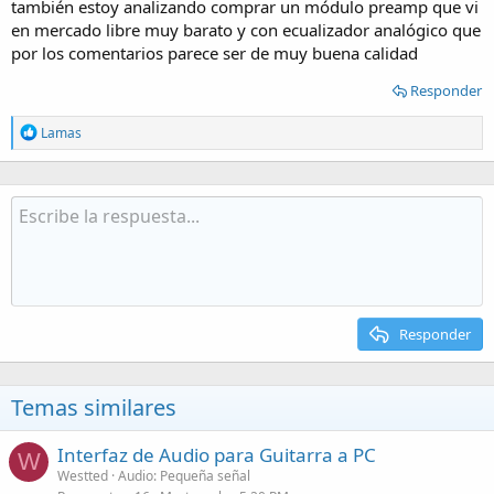
también estoy analizando comprar un módulo preamp que vi
en mercado libre muy barato y con ecualizador analógico que
por los comentarios parece ser de muy buena calidad
Responder
R
Lamas
e
a
c
t
i
o
n
s
:
Responder
Temas similares
Interfaz de Audio para Guitarra a PC
W
Westted
Audio: Pequeña señal