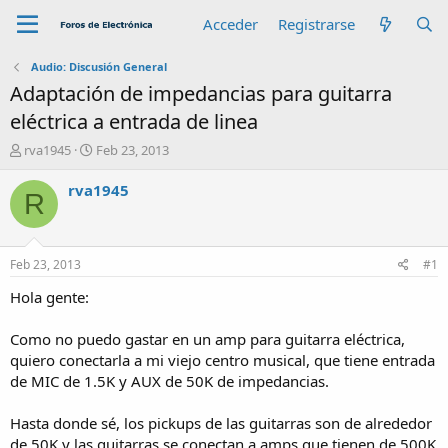
Acceder
Registrarse
Audio: Discusión General
Adaptación de impedancias para guitarra
eléctrica a entrada de linea
A
F
rva1945
Feb 23, 2013
u
e
t
c
rva1945
R
o
h
r
a
d
e
Feb 23, 2013
#1
i
n
Hola gente:
i
c
Como no puedo gastar en un amp para guitarra eléctrica,
i
quiero conectarla a mi viejo centro musical, que tiene entrada
o
de MIC de 1.5K y AUX de 50K de impedancias.
Hasta donde sé, los pickups de las guitarras son de alrededor
de 50K y las guitarras se conectan a amps que tienen de 500K