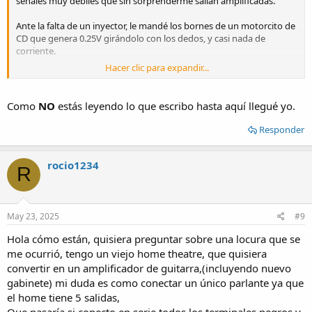
señales muy débiles que sin sorprenderme salian amplificadas.
Ante la falta de un inyector, le mandé los bornes de un motorcito de
CD que genera 0.25V girándolo con los dedos, y casi nada de
corriente.
Hacer clic para expandir...
Pero razonando, si amplifica las débiles señales de una cápsula (ni
llego a medirlas con un tester analógico, con el digital trepan a 20
mV), supongo las que le vengan de un pickup de guitarra deberian
Como
NO
estás leyendo lo que escribo hasta aquí llegué yo.
ser bien amplificadas.
Responder
Y si no va, bien vale la experimentación.
Saludos
rocio1234
R
May 23, 2025
#9
Hola cómo están, quisiera preguntar sobre una locura que se
me ocurrió, tengo un viejo home theatre, que quisiera
convertir en un amplificador de guitarra,(incluyendo nuevo
gabinete) mi duda es como conectar un único parlante ya que
el home tiene 5 salidas,