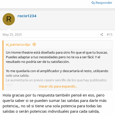
Responder
rocio1234
R
May 25, 2025
#15
el_patriarca dijo:
Un Home theatre está diseñado para otro fin que el que tu buscas.
Puedes adaptar a tus necesidades pero no te va a ser fácil. Y el
resultado no podría ser de tu satisfacción.
Yo me quedaría con el amplificador y descartaría el resto, utilizando
solo una salida.
Le aumentaría un previo casero sencillo de los que hay publicados
aquí.
Hacer clic para expandir...
Podrías empezar por buscar el manual donde se vea el esquema o
Hola gracias por tu respuesta también pensé en eso, pero
identificar el integrado de potencia.
quería saber si se pueden sumar las salidas para darle más
potencia,, no sé si tiene una sola potencia para todas las
salidas o serán potencias individuales para cada salida,