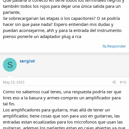
Que pasaría si conecto en serie todos los terminales negros y
también todos los rojos para dejar una única salida para un
parlante,
Se sobrecargarian las etapas o los capacitores? O se podría
hacer sin que pase nada? Espero entiendan mis dudas y
puedan aconsejarme, ahh y para la entrada del instrumento
pienso ponerle un adaptador plug a rca
Responder
sergiot
S
May 23, 2025
#10
Como no sabemos cual tenes, una respuesta podría ser que
tires eso a la basura y armes-compres un amplificador para
tal fin.
Los amplificadores para guitarra, mas allá de tener un
amplificador, tiene cosas que son para uso en guitarras, las
entradas estan ecualizadas para los microfonos que usan las
guitarras, ademas los parlantes estan en cajas abiertas ya que