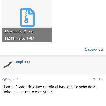
200w_mosfet_174.rar
32.9 KB · Visitas: 1,619
Responder
zopilote
Ago 5, 2007
#12
El amplificador de 200w es solo el basico del diseño de A.
Holton , te muestro este AL-13.