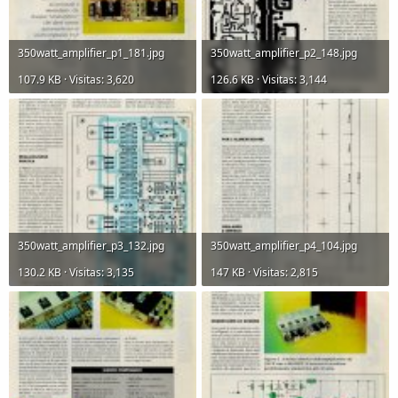
350watt_amplifier_p1_181.jpg
350watt_amplifier_p2_148.jpg
107.9 KB · Visitas: 3,620
126.6 KB · Visitas: 3,144
350watt_amplifier_p3_132.jpg
350watt_amplifier_p4_104.jpg
130.2 KB · Visitas: 3,135
147 KB · Visitas: 2,815