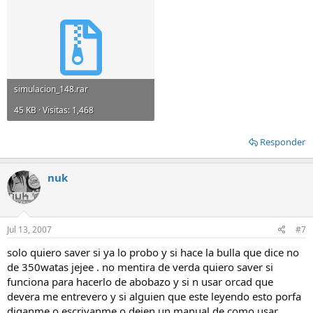
simulacion_148.rar
45 KB · Visitas: 1,468
Responder
nuk
Jul 13, 2007
#7
solo quiero saver si ya lo probo y si hace la bulla que dice no
de 350watas jejee . no mentira de verda quiero saver si
funciona para hacerlo de abobazo y si n usar orcad que
devera me entrevero y si alguien que este leyendo esto porfa
diganme o escrivanme o dejen un manual de como usar