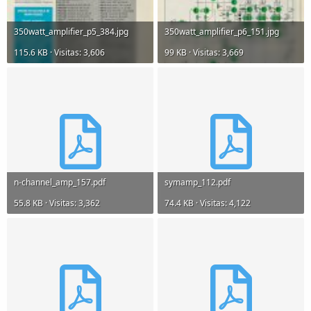
350watt_amplifier_p5_384.jpg
350watt_amplifier_p6_151.jpg
115.6 KB · Visitas: 3,606
99 KB · Visitas: 3,669
n-channel_amp_157.pdf
symamp_112.pdf
55.8 KB · Visitas: 3,362
74.4 KB · Visitas: 4,122