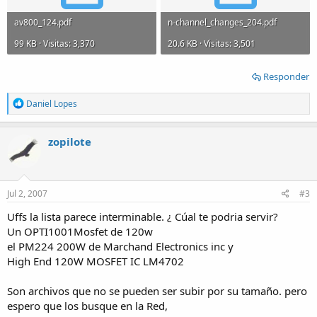
av800_124.pdf
n-channel_changes_204.pdf
99 KB · Visitas: 3,370
20.6 KB · Visitas: 3,501
Responder
R
Daniel Lopes
e
a
c
zopilote
t
i
o
n
s
Jul 2, 2007
#3
:
Uffs la lista parece interminable. ¿ Cúal te podria servir?
Un OPTI1001Mosfet de 120w
el PM224 200W de Marchand Electronics inc y
High End 120W MOSFET IC LM4702
Son archivos que no se pueden ser subir por su tamaño. pero
espero que los busque en la Red,