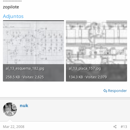
-------------
zopilote
Adjuntos
al_13_esquema_182.jpg
al_13_placa_157.jpg
258.5 KB · Visitas: 2,625
134.3 KB · Visitas: 2,079
Responder
nuk
Mar 22, 2008
#13