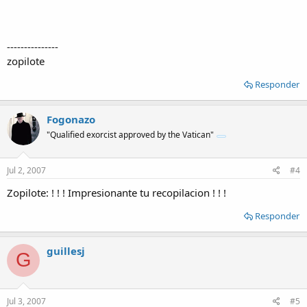
---------------
zopilote
Responder
Fogonazo
"Qualified exorcist approved by the Vatican"
Jul 2, 2007
#4
Zopilote: ! ! ! Impresionante tu recopilacion ! ! !
Responder
guillesj
G
Jul 3, 2007
#5