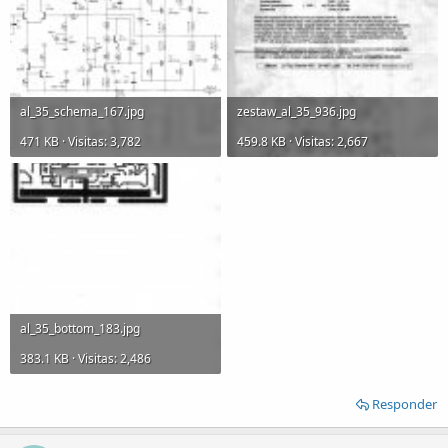
al_35_schema_167.jpg
zestaw_al_35_936.jpg
471 KB · Visitas: 3,782
459.8 KB · Visitas: 2,667
al_35_bottom_183.jpg
383.1 KB · Visitas: 2,486
Responder