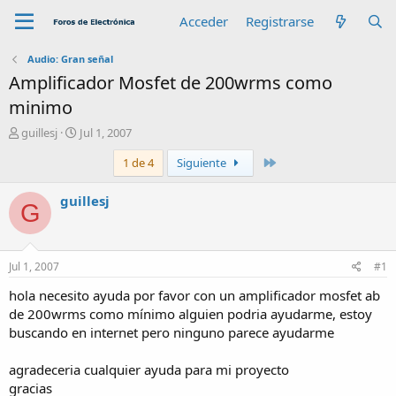
Acceder
Registrarse
Audio: Gran señal
Amplificador Mosfet de 200wrms como
minimo
A
F
guillesj
Jul 1, 2007
u
e
Último
1 de 4
Siguiente
t
c
o
h
r
a
guillesj
G
d
e
i
n
Jul 1, 2007
#1
i
c
hola necesito ayuda por favor con un amplificador mosfet ab
i
de 200wrms como mínimo alguien podria ayudarme, estoy
o
buscando en internet pero ninguno parece ayudarme
agradeceria cualquier ayuda para mi proyecto
gracias