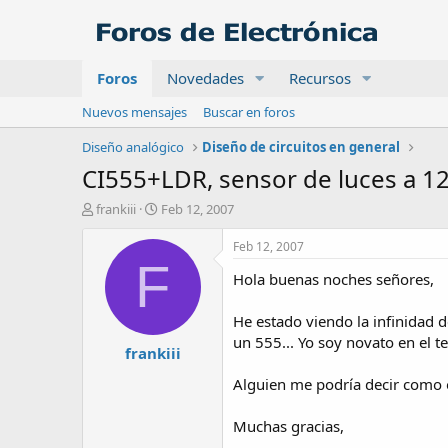
Foros
Novedades
Recursos
Nuevos mensajes
Buscar en foros
Diseño analógico
Diseño de circuitos en general
CI555+LDR, sensor de luces a 1
A
F
frankiii
Feb 12, 2007
u
e
t
c
Feb 12, 2007
o
h
F
Hola buenas noches señores,
r
a
d
e
He estado viendo la infinidad d
i
un 555... Yo soy novato en el
frankiii
n
i
Alguien me podría decir como 
c
i
o
Muchas gracias,