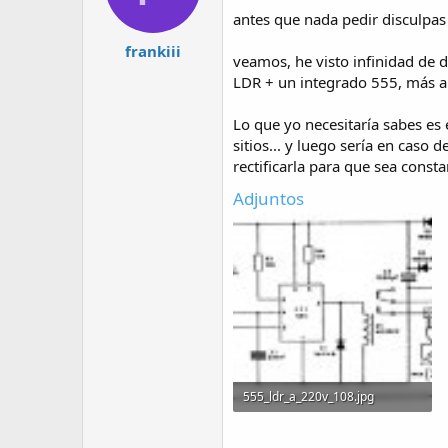
antes que nada pedir disculpas
frankiii
veamos, he visto infinidad de 
LDR + un integrado 555, más al
Lo que yo necesitaría sabes es 
sitios... y luego sería en caso
rectificarla para que sea cons
Adjuntos
555_ldr_a_220v_108.jpg
30 KB · Visitas: 150