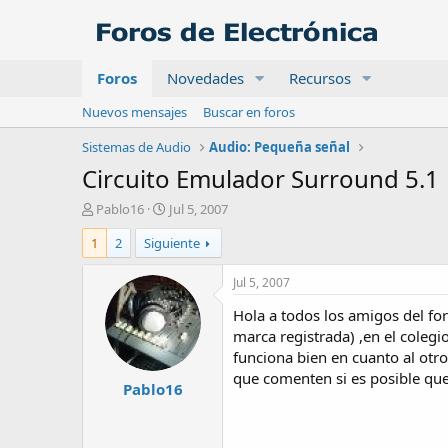
Foros
Novedades
Recursos
Nuevos mensajes
Buscar en foros
Sistemas de Audio
Audio: Pequeña señal
Circuito Emulador Surround 5.1
A
F
Pablo16
Jul 5, 2007
u
e
1
2
Siguiente
t
c
o
h
r
a
Jul 5, 2007
d
Hola a todos los amigos del fo
e
i
marca registrada) ,en el coleg
n
funciona bien en cuanto al otro
i
que comenten si es posible que
Pablo16
c
i
o