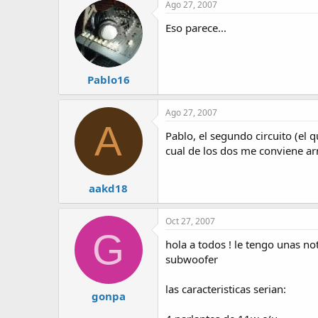
Ago 27, 2007
Eso parece...
Pablo16
Ago 27, 2007
A
Pablo, el segundo circuito (el
cual de los dos me conviene ar
aakd18
Oct 27, 2007
G
hola a todos ! le tengo unas no
subwoofer
las caracteristicas serian:
gonpa