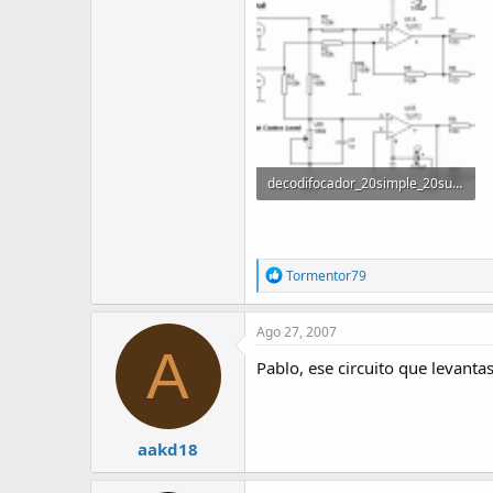
decodifocador_20simple_20surronund_209.gif
5.9 KB · Visitas: 1,943
R
Tormentor79
e
a
c
Ago 27, 2007
t
A
i
Pablo, ese circuito que levantas
o
n
s
:
aakd18