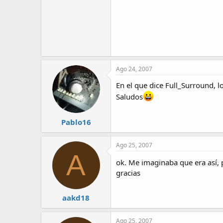
Ago 24, 2007
En el que dice Full_Surround, l
Saludos
Pablo16
Ago 25, 2007
A
ok. Me imaginaba que era así,
gracias
aakd18
Ago 25, 2007