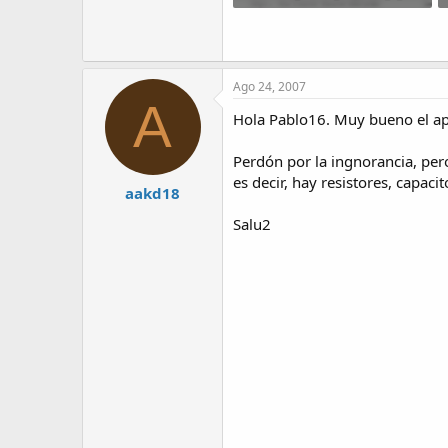
16.8 KB · Visitas: 2,203
Ago 24, 2007
A
Hola Pablo16. Muy bueno el apo
Perdón por la ingnorancia, pe
es decir, hay resistores, capacit
aakd18
Salu2