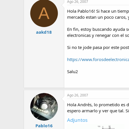
Ago 26, 2007
A
Hola Pablo16! Si hace un tiemp
mercado estan un poco caros, y
En fin, estoy buscando ayuda 
aakd18
electronicas y renegar con el so
Si no te jode pasa por este pos
https://www.forosdeelectronic
Salu2
Ago 26, 2007
Hola Andrés, lo prometido es d
espero armarlo y ver que tal. S
Adjuntos
Pablo16