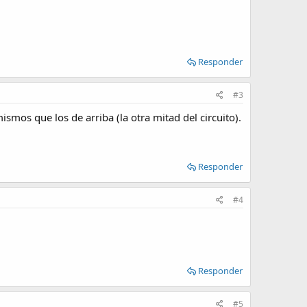
Responder
#3
smos que los de arriba (la otra mitad del circuito).
Responder
#4
Responder
#5