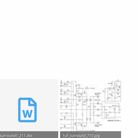
surround1_211.doc
full_surround_710.jpg