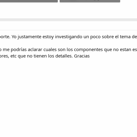
32.5 KB · Visitas: 1,176
74.9 KB · Visitas: 2,711
rte. Yo justamente estoy investigando un poco sobre el tema de
ro me podrías aclarar cuales son los componentes que no estan e
ores, etc que no tienen los detalles. Gracias