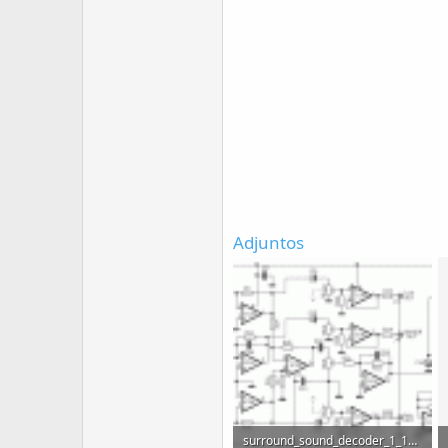
Adjuntos
surround_sound_decoder_1_175.gif