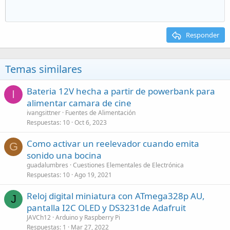
Responder
Temas similares
Bateria 12V hecha a partir de powerbank para
I
alimentar camara de cine
ivangsittner
Fuentes de Alimentación
Respuestas
10
Oct 6, 2023
Como activar un reelevador cuando emita
G
sonido una bocina
guadalumbres
Cuestiones Elementales de Electrónica
Respuestas
10
Ago 19, 2021
Reloj digital miniatura con ATmega328p AU,
J
pantalla I2C OLED y DS3231de Adafruit
JAVCh12
Arduino y Raspberry Pi
Respuestas
1
Mar 27, 2022