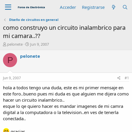
Acceder
Registrarse
Diseño de circuitos en general
como construyo un circuito inalambrico para
mi camara..??
A
F
pelonete
Jun 9, 2007
u
e
t
c
pelonete
P
o
h
r
a
d
e
Jun 9, 2007
#1
i
n
hola a todos tengo una duda, este es mi primer mensaje en
i
este foro..bueno pues mi duda es que alguien me dijera como
c
hacer un circuito inalambrico..
i
esque lo qe quiero hacer es mandar imagenes de mi camra
o
digital a la computadora o la television..en ves de tenerla
conectada..
gracias