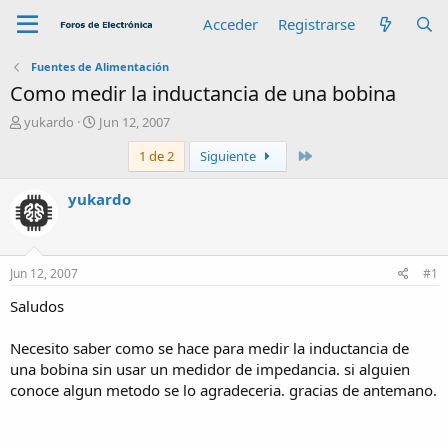
Acceder
Registrarse
Fuentes de Alimentación
Como medir la inductancia de una bobina
A
F
yukardo
Jun 12, 2007
u
e
Último
1 de 2
Siguiente
t
c
o
h
r
a
yukardo
d
e
i
n
Jun 12, 2007
#1
i
c
Saludos
i
o
Necesito saber como se hace para medir la inductancia de
una bobina sin usar un medidor de impedancia. si alguien
conoce algun metodo se lo agradeceria. gracias de antemano.