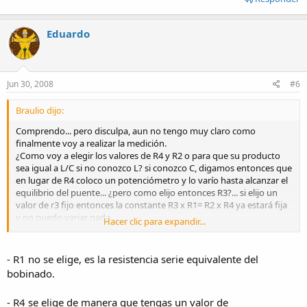
Eduardo
Jun 30, 2008
#6
Braulio dijo:
Comprendo... pero disculpa, aun no tengo muy claro como
finalmente voy a realizar la medición.
¿Como voy a elegir los valores de R4 y R2 o para que su producto
sea igual a L/C si no conozco L? si conozco C, digamos entonces que
en lugar de R4 coloco un potenciómetro y lo varío hasta alcanzar el
equilibrio del puente... ¿pero como elijo entonces R3?... si elijo un
valor de r3 fijo entonces la constante R3 x R1= R2 x R4 ya estará fija
y no puedo variar nada.
Hacer clic para expandir...
Ahora, si lo que varío es R3, ¿cómo elijo los valores de R2 y R4?...
¡que problema...!
- R1 no se elige, es la resistencia serie equivalente del
bobinado.
- R4 se elige de manera que tengas un valor de