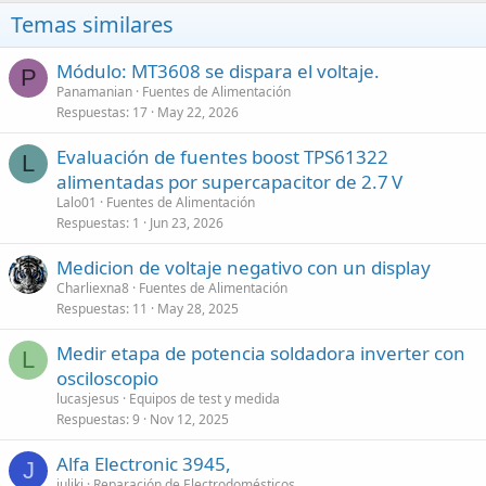
Temas similares
Módulo: MT3608 se dispara el voltaje.
P
Panamanian
Fuentes de Alimentación
Respuestas
17
May 22, 2026
Evaluación de fuentes boost TPS61322
L
alimentadas por supercapacitor de 2.7 V
Lalo01
Fuentes de Alimentación
Respuestas
1
Jun 23, 2026
Medicion de voltaje negativo con un display
Charliexna8
Fuentes de Alimentación
Respuestas
11
May 28, 2025
Medir etapa de potencia soldadora inverter con
L
osciloscopio
lucasjesus
Equipos de test y medida
Respuestas
9
Nov 12, 2025
Alfa Electronic 3945,
J
juliki
Reparación de Electrodomésticos