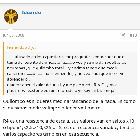
Eduardo
Jun 30, 2008
#13
fernandob dijo:
........al usarlo en los capacitores me pregunte siempre por que el
tema del puente de wheastone.......lo veo y se me dan vueltas las
neuronas , que quilombo total.....y encima tengo que medir
capcitores.......uh.......no lo entiendo , y no veo para que me sirve
aprenderlo .
quiero saber el valor de una L y me pide medir R. y C , y mas L !
para mi wheastone era un retorcido o yo soy un facilongo.
Quilombo es si queres medir arrancando de la nada. Es como
si quisieras medir voltaje sin tener voltimetro.
R4 es una resistencia de escala, sus valores van en saltos x10
o tipo x1,x2.5,x10,x25,.... Si es de frecuencia variable, tendra
varios capacitores tambien en esa secuencia.