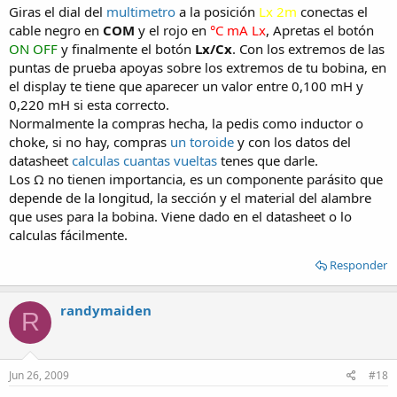
Giras el dial del
multimetro
a la posición
Lx 2m
conectas el
cable negro en
COM
y el rojo en
°C mA Lx
, Apretas el botón
ON OFF
y finalmente el botón
Lx/Cx
. Con los extremos de las
puntas de prueba apoyas sobre los extremos de tu bobina, en
el display te tiene que aparecer un valor entre 0,100 mH y
0,220 mH si esta correcto.
Normalmente la compras hecha, la pedis como inductor o
choke, si no hay, compras
un toroide
y con los datos del
datasheet
calculas cuantas vueltas
tenes que darle.
Los Ω no tienen importancia, es un componente parásito que
depende de la longitud, la sección y el material del alambre
que uses para la bobina. Viene dado en el datasheet o lo
calculas fácilmente.
Responder
randymaiden
R
Jun 26, 2009
#18