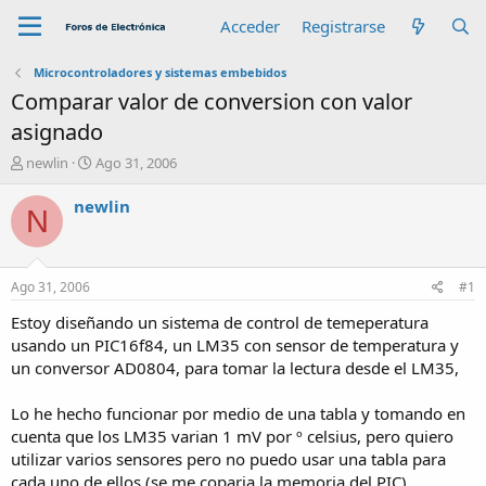
Acceder
Registrarse
Microcontroladores y sistemas embebidos
Comparar valor de conversion con valor
asignado
A
F
newlin
Ago 31, 2006
u
e
t
c
newlin
N
o
h
r
a
d
e
Ago 31, 2006
#1
i
n
Estoy diseñando un sistema de control de temeperatura
i
usando un PIC16f84, un LM35 con sensor de temperatura y
c
un conversor AD0804, para tomar la lectura desde el LM35,
i
o
Lo he hecho funcionar por medio de una tabla y tomando en
cuenta que los LM35 varian 1 mV por º celsius, pero quiero
utilizar varios sensores pero no puedo usar una tabla para
cada uno de ellos (se me coparia la memoria del PIC)