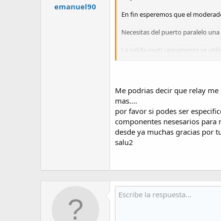
emanuel90
En fin esperemos que el moderado
Necesitas del puerto paralelo una 
La salida (out) unicamente se uti
La entrada (in) es lo que debes leer
Si tu rele solo tiene contraco ce
Me podrias decir que relay me 
Los 12V son de una fuente extern
mas....
por favor si podes ser especif
componentes nesesarios para 
desde ya muchas gracias por t
salu2