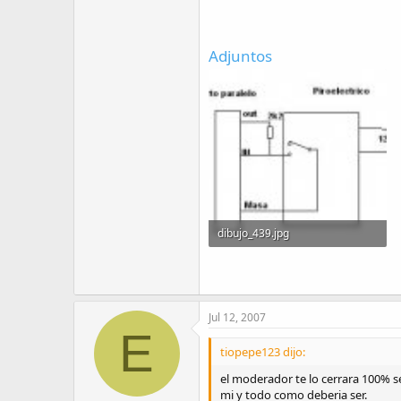
Adjuntos
dibujo_439.jpg
6.9 KB · Visitas: 200
Jul 12, 2007
E
tiopepe123 dijo:
el moderador te lo cerrara 100% 
mi y todo como deberia ser.