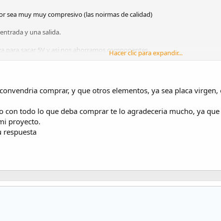
r sea muy muy compresivo (las noirmas de calidad)
entrada y una salida.
liza para sacar 5V y asi nos ahorramos componentes.
Hacer clic para expandir...
.
rrado, solo debes modificar tu programa para que actue en cosecuencia.
convendria comprar, y que otros elementos, ya sea placa virgen, 
a.
ico con todo lo que deba comprar te lo agradeceria mucho, ya que
mi proyecto.
u respuesta