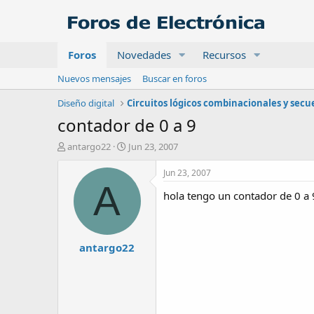
Foros
Novedades
Recursos
Nuevos mensajes
Buscar en foros
Diseño digital
contador de 0 a 9
A
F
antargo22
Jun 23, 2007
u
e
t
c
Jun 23, 2007
o
h
A
hola tengo un contador de 0 a 9
r
a
d
e
i
antargo22
n
i
c
i
o