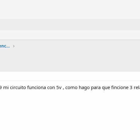
Circuitos lógicos combinacionales y secuenciales
 mi circuito funciona con 5v , como hago para que fincione 3 rela