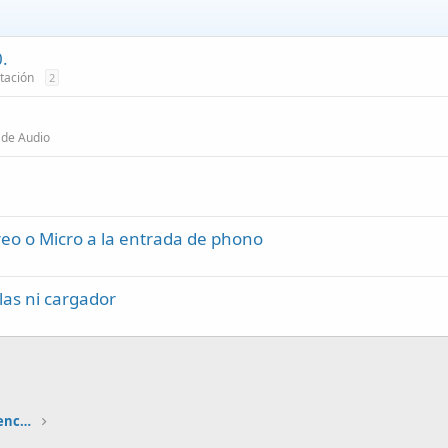
0.
tación
2
 de Audio
ereo o Micro a la entrada de phono
las ni cargador
Circuitos lógicos combinacionales y secuenciales