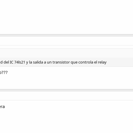
 del IC 74ls21 y la salida a un transistor que controla el relay
o???
era