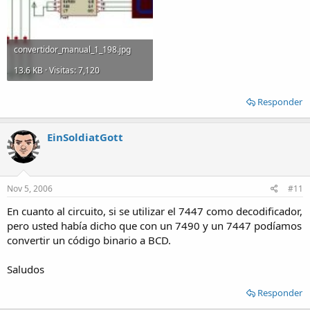
convertidor_manual_1_198.jpg
13.6 KB · Visitas: 7,120
Responder
EinSoldiatGott
Nov 5, 2006
#11
En cuanto al circuito, si se utilizar el 7447 como decodificador,
pero usted había dicho que con un 7490 y un 7447 podíamos
convertir un código binario a BCD.
Saludos
Responder