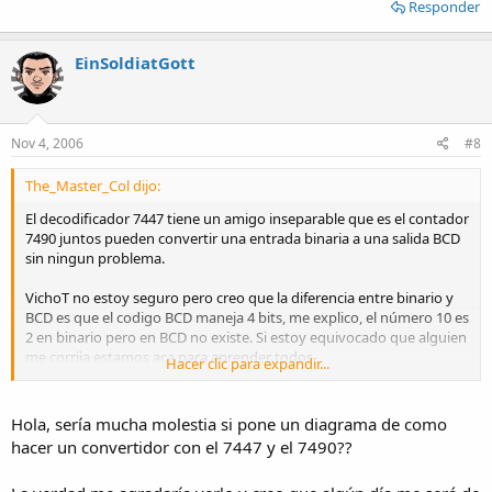
Responder
EinSoldiatGott
Nov 4, 2006
#8
The_Master_Col dijo:
El decodificador 7447 tiene un amigo inseparable que es el contador
7490 juntos pueden convertir una entrada binaria a una salida BCD
sin ningun problema.
VichoT no estoy seguro pero creo que la diferencia entre binario y
BCD es que el codigo BCD maneja 4 bits, me explico, el número 10 es
2 en binario pero en BCD no existe. Si estoy equivocado que alguien
me corrija estamos aca para aprender todos.
Hacer clic para expandir...
Cualquier duda con el 7490, si se la respondere.
Hola, sería mucha molestia si pone un diagrama de como
Saludos y feliz aprendisaje...
hacer un convertidor con el 7447 y el 7490??