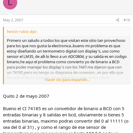
L
May 2, 2007
#16
hector rubio dijo:
Primero un saludo a todos los que visitan este sitio tan provechoso
para los que nos gusta la electronica..bueno mi problema es que
estoy diseñando un termometro digital con display's, uso como
sensor el LM35, de alli lo llevo a un ADC0804, y su salida es en codigo
binario,he aqui el problema como convierto yo de binario a BCD
para poder manejar los display's con los 7447.me dijeron que con
un 74185,pero no tengo su diagrama de conexion...es por ello que
les pido el favor si tienen algo referente a este se los sabre
Hacer clic para expandir...
agradesre..... GRACIAS SALUDOS
Quito 2 de mayo 2007
Bueno el CI 74185 es un convetidor de binario a BCD con 5
entradas binarias y 8 salidas en bcd, obviamente si tienes 5
entradas binarias, maximo podras convertir del 0 al 11111 (o
sea del 0 al 31) , y como el rango de ese sensor de