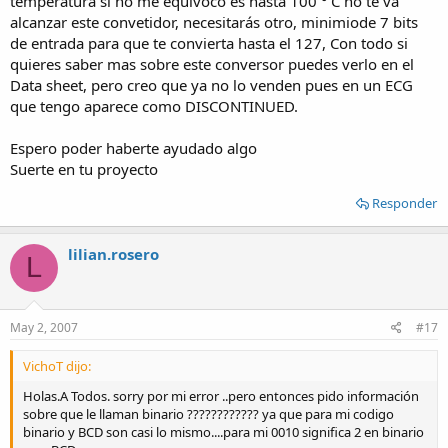
temperatura si no me equivoco es hasta 100 ° C no te va
alcanzar este convetidor, necesitarás otro, minimiode 7 bits
de entrada para que te convierta hasta el 127, Con todo si
quieres saber mas sobre este conversor puedes verlo en el
Data sheet, pero creo que ya no lo venden pues en un ECG
que tengo aparece como DISCONTINUED.
Espero poder haberte ayudado algo
Suerte en tu proyecto
Responder
lilian.rosero
L
May 2, 2007
#17
VichoT dijo:
Holas.A Todos. sorry por mi error ..pero entonces pido información
sobre que le llaman binario ???????????? ya que para mi codigo
binario y BCD son casi lo mismo....para mi 0010 significa 2 en binario