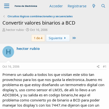
Acceder
Registrarse
Circuitos lógicos combinacionales y secuenciales
Convertir valores binarios a BCD
A
F
hector rubio
Oct 16, 2006
u
e
Último
1 de 4
Siguiente
t
c
o
h
r
a
hector rubio
H
d
e
i
n
Oct 16, 2006
#1
i
c
Primero un saludo a todos los que visitan este sitio tan
i
provechoso para los que nos gusta la electronica..bueno mi
o
problema es que estoy diseñando un termometro digital con
display's, uso como sensor el LM35, de alli lo llevo a un
ADC0804, y su salida es en codigo binario,he aqui el
problema como convierto yo de binario a BCD para poder
manejar los display's con los 7447.me dijeron que con un