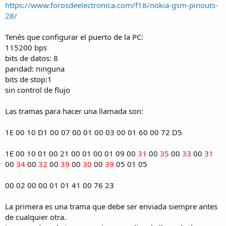
https://www.forosdeelectronica.com/f18/nokia-gsm-pinouts-
28/
Tenés que configurar el puerto de la PC:
115200 bps
bits de datos: 8
paridad: ninguna
bits de stop:1
sin control de flujo
Las tramas para hacer una llamada son:
1E 00 10 D1 00 07 00 01 00 03 00 01 60 00 72 D5
1E 00 10 01 00 21 00 01 00 01 09 00
31
00
35
00
33
00
31
00
34
00
32
00
39
00
30
00
39
05 01 05
00 02 00 00 01 01 41 00 76 23
La primera es una trama que debe ser enviada siempre antes
de cualquier otra.