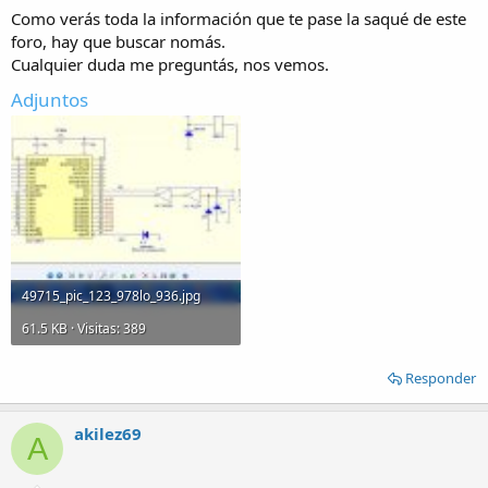
Como verás toda la información que te pase la saqué de este
foro, hay que buscar nomás.
Cualquier duda me preguntás, nos vemos.
Adjuntos
49715_pic_123_978lo_936.jpg
61.5 KB · Visitas: 389
Responder
akilez69
A