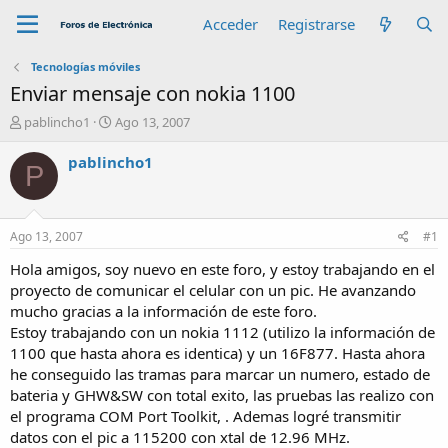
Acceder
Registrarse
Tecnologías móviles
Enviar mensaje con nokia 1100
A
F
pablincho1
Ago 13, 2007
u
e
t
c
pablincho1
P
o
h
r
a
d
e
Ago 13, 2007
#1
i
n
Hola amigos, soy nuevo en este foro, y estoy trabajando en el
i
proyecto de comunicar el celular con un pic. He avanzando
c
mucho gracias a la información de este foro.
i
Estoy trabajando con un nokia 1112 (utilizo la información de
o
1100 que hasta ahora es identica) y un 16F877. Hasta ahora
he conseguido las tramas para marcar un numero, estado de
bateria y GHW&SW con total exito, las pruebas las realizo con
el programa COM Port Toolkit, . Ademas logré transmitir
datos con el pic a 115200 con xtal de 12.96 MHz.