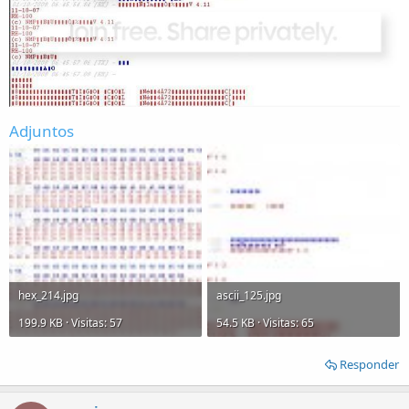
Adjuntos
hex_214.jpg
ascii_125.jpg
199.9 KB · Visitas: 57
54.5 KB · Visitas: 65
Responder