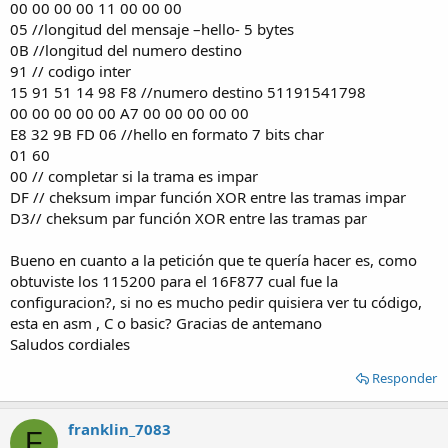
00 00 00 00 11 00 00 00
05 //longitud del mensaje –hello- 5 bytes
0B //longitud del numero destino
91 // codigo inter
15 91 51 14 98 F8 //numero destino 51191541798
00 00 00 00 00 A7 00 00 00 00 00
E8 32 9B FD 06 //hello en formato 7 bits char
01 60
00 // completar si la trama es impar
DF // cheksum impar función XOR entre las tramas impar
D3// cheksum par función XOR entre las tramas par
Bueno en cuanto a la petición que te quería hacer es, como
obtuviste los 115200 para el 16F877 cual fue la
configuracion?, si no es mucho pedir quisiera ver tu código,
esta en asm , C o basic? Gracias de antemano
Saludos cordiales
Responder
franklin_7083
F