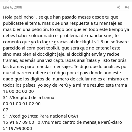
Ene 6, 2008
#4
Hola pablincho1, se que han pasado meses desde tu que
publicaste el tema, mas que una respuesta a tu mensaje es
mas bien una petición, lo digo por que en todo este tiempo ya
debes haber solucionado el problema de mandar sms, te
comento que yo lo logre gracias al docklight v1.6 un software
parecido al com port toolkit, que será que no entendí este
sino mas bien el docklight jeje, el docklight envía y recibe
tramas, además una vez capturadas analízalas y listo tendrás
las tramas para mandar mensajes. Te digo que lo analices por
que al parecer difiere el código por el pais donde uno este
dado que los dígitos del numero de celular no es el mismo en
todos los países, yo soy de Perú y a mi me resulto esta trama
1E 00 0C 02 00
31 //longitud de la trama
00 01 00 01 02 00
07
91 //codigo Inter. Para nacional 0xA1
15 91 97 09 00 F0 //numero centro de mensaje Perú-claro
51197990000