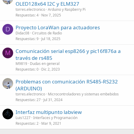
OLED128x64 I2C y ELM327
torres.electronico
Arduino y Raspberry Pi
Respuestas
4
Nov 7, 2025
Proyecto LoraWan para actuadores
D
Didac08
Circuitos de Radio
Respuestas
9
Jul 18, 2025
Comunicación serial esp8266 y pic16f876a a
M
través de rs485
M9819
Dudas en general
Respuestas
0
Dic 2, 2023
Problemas con comunicación RS485-RS232
(ARDUINO)
torres.electronico
Microcontroladores y sistemas embebidos
Respuestas
27
Jul 31, 2024
Interfaz multipunto labview
Luis1227
Interfaces y Programación
Respuestas
2
Mar 9, 2021