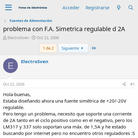
Acceder
Registrarse
Fuentes de Alimentación
problema con F.A. Simetrica regulable d 2A
A
F
ElectroSven
Oct 22, 2006
u
e
Último
1 de 2
Siguiente
t
c
o
h
r
a
ElectroSven
E
d
e
i
n
Oct 22, 2006
#1
i
c
Hola buenas,
i
Estaba diseñando ahora una fuente simétrica de +20/-20V
o
regulable.
Pero tengo un problema, necesito que soporte una corriente
de 2A tanto en el ciclo positivo como en el negativo, pero los
LM317 y 337 solo soportan una máx. de 1,5A y he estado
buscando por internet pero no encuentro otros reguladores :S