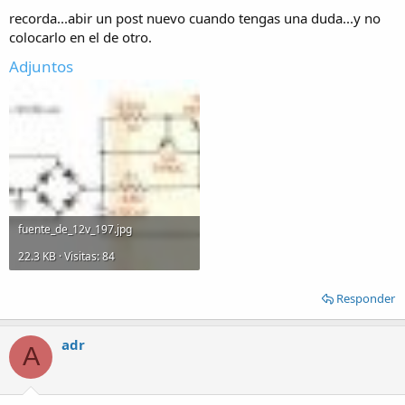
recorda...abir un post nuevo cuando tengas una duda...y no
colocarlo en el de otro.
Adjuntos
fuente_de_12v_197.jpg
22.3 KB · Visitas: 84
Responder
adr
A