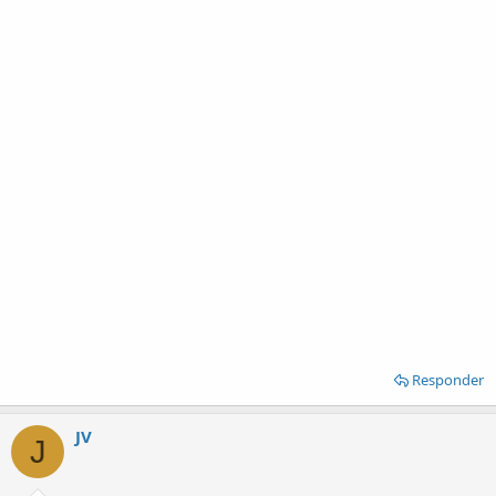
Responder
JV
J