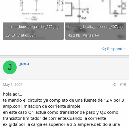
current_boost_regulador_272.jpg
fuentes_de_alta_corriente_407.jpg
23 KB · Visitas: 324
42.2 KB · Visitas: 64
Responder
jona
J
May 1, 2007
#19
hola adr...
te mando el circuito ya completo de una fuente de 12 v por 3
amp,con limitacion de corriente simple.
en este caso Q1 actua como transistor de paso y Q2 como
transistor limitador de corriente.Cuando la corriente
exigida`por la carga es superior a 3.5 ampere,debido a una