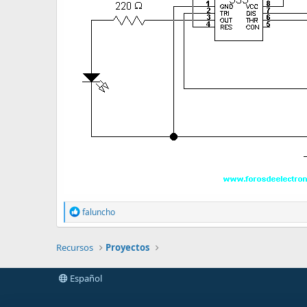
R
faluncho
e
a
c
Recursos
Proyectos
t
i
o
Español
n
s