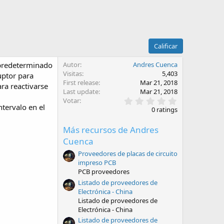
Calificar
o predeterminado
Autor
Andres Cuenca
Visitas
5,403
uptor para
First release
Mar 21, 2018
ara reactivarse
Last update
Mar 21, 2018
0
Votar
ntervalo en el
.
0 ratings
0
0
Más recursos de Andres
e
s
Cuenca
t
r
Proveedores de placas de circuito
e
impreso PCB
l
PCB proveedores
l
a
Listado de proveedores de
(
Electrónica - China
s
Listado de proveedores de
)
Electrónica - China
Listado de proveedores de