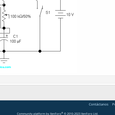
Contáctanos
P
®
Community platform by XenForo
© 2010-2023 XenForo Ltd.