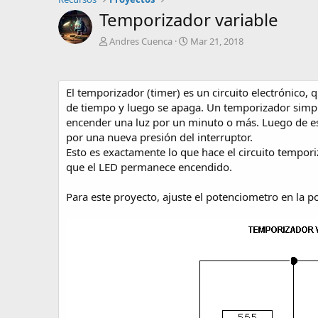
Temporizador variable
A
C
Andres Cuenca
Mar 21, 2018
u
r
t
e
o
a
El temporizador (timer) es un circuito electrónico
r
t
i
de tiempo y luego se apaga. Un temporizador simp
o
encender una luz por un minuto o más. Luego de este 
n
por una nueva presión del interruptor.
d
Esto es exactamente lo que hace el circuito tempori
a
que el LED permanece encendido.
t
e
Para este proyecto, ajuste el potenciometro en la po