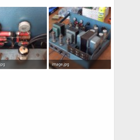
jpg
image.jpg
B · Visitas: 77
107.5 KB · Visitas: 80