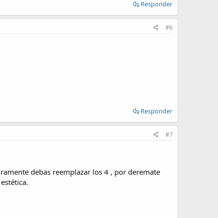
Responder
#6
Responder
#7
seguramente debas reemplazar los 4 , por deremate
estética.