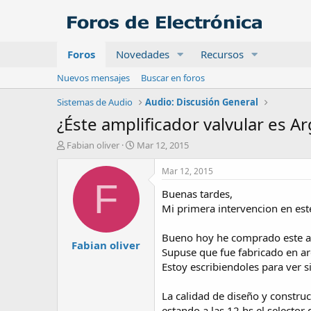
Foros
Novedades
Recursos
Nuevos mensajes
Buscar en foros
Sistemas de Audio
Audio: Discusión General
¿Éste amplificador valvular es A
A
F
Fabian oliver
Mar 12, 2015
u
e
t
c
Mar 12, 2015
o
h
F
Buenas tardes,
r
a
d
Mi primera intervencion en este
e
i
Bueno hoy he comprado este amp
Fabian oliver
n
Supuse que fue fabricado en ar
i
Estoy escribiendoles para ver si
c
i
o
La calidad de diseño y construc
estando a las 12 hs el selector 