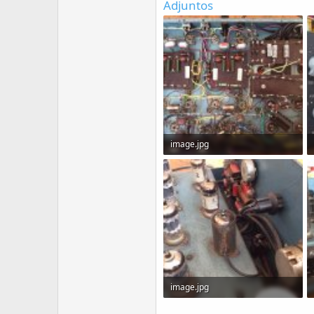
Adjuntos
image.jpg
154.4 KB · Visitas: 170
image.jpg
106.7 KB · Visitas: 157