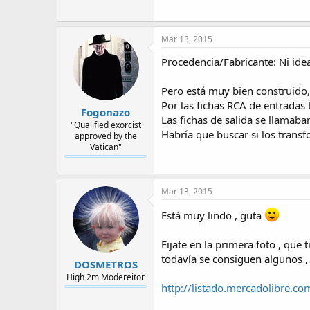
Mar 13, 2015
Procedencia/Fabricante: Ni ide
Pero está muy bien construido,
Por las fichas RCA de entradas
Fogonazo
Las fichas de salida se llamaba
"Qualified exorcist
Habría que buscar si los trans
approved by the
Vatican"
Mar 13, 2015
Está muy lindo , guta
Fijate en la primera foto , que
todavía se consiguen algunos ,
DOSMETROS
High 2m Modereitor
http://listado.mercadolibre.co