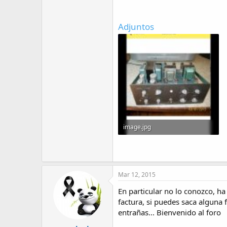
Adjuntos
image.jpg
59 KB · Visitas: 102
Mar 12, 2015
En particular no lo conozco, h
factura, si puedes saca alguna 
entrañas... Bienvenido al foro