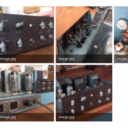
image.jpg
image.jpg
image.
89.8 KB · Visitas: 80
95.2 KB · Visitas: 78
120.4 K
image.jpg
image.jpg
108.4 KB · Visitas: 76
84.4 KB · Visitas: 69