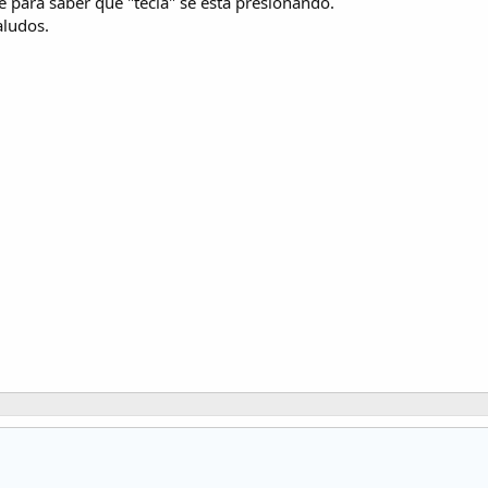
e para saber que "tecla" se esta presionando.
aludos.