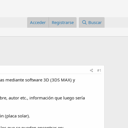
Acceder
Registrarse
Buscar
#1
adas mediante software 3D (3DS MAX) y
bre, autor etc., información que luego sería
n (placa solar).
 los que se pueden encontrar en: