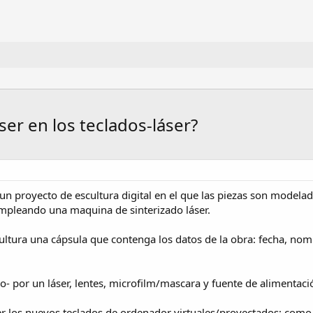
er en los teclados-láser?
un proyecto de escultura digital en el que las piezas son model
mpleando una maquina de sinterizado láser.
ultura una cápsula que contenga los datos de la obra: fecha, nom
o- por un láser, lentes, microfilm/mascara y fuente de alimentació
er los nuevos teclados de ordenador virtuales/proyectados; como