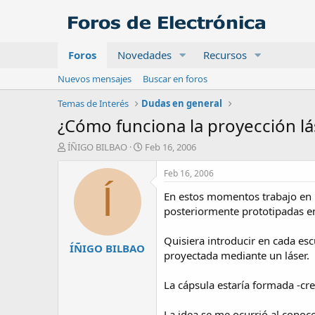
Foros
Novedades
Recursos
Nuevos mensajes
Buscar en foros
Temas de Interés
Dudas en general
¿Cómo funciona la proyección lás
A
F
ÍÑIGO BILBAO
Feb 16, 2006
u
e
t
c
Feb 16, 2006
o
h
Í
En estos momentos trabajo en 
r
a
d
posteriormente prototipadas e
e
i
Quisiera introducir en cada esc
ÍÑIGO BILBAO
n
proyectada mediante un láser.
i
c
La cápsula estaría formada -cre
i
o
La idea se me ocurrió al conoc