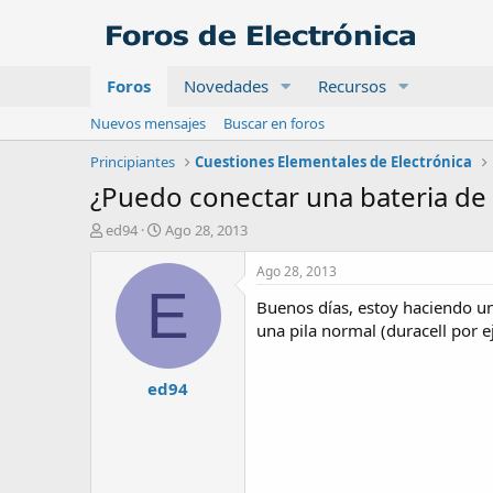
Foros
Novedades
Recursos
Nuevos mensajes
Buscar en foros
Principiantes
Cuestiones Elementales de Electrónica
¿Puedo conectar una bateria de 
A
F
ed94
Ago 28, 2013
u
e
t
c
Ago 28, 2013
o
h
E
Buenos días, estoy haciendo un
r
a
d
una pila normal (duracell por ej
e
i
ed94
n
i
c
i
o