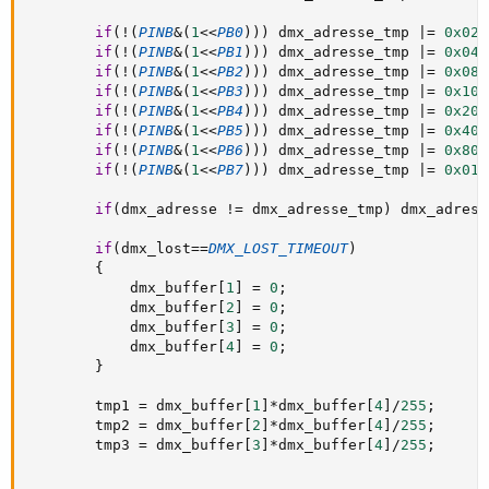
if
(
!
(
PINB
&
(
1
<
<
PB0
)
)
)
 dmx_adresse_tmp 
|
=
0x02
;
if
(
!
(
PINB
&
(
1
<
<
PB1
)
)
)
 dmx_adresse_tmp 
|
=
0x04
;
if
(
!
(
PINB
&
(
1
<
<
PB2
)
)
)
 dmx_adresse_tmp 
|
=
0x08
;
if
(
!
(
PINB
&
(
1
<
<
PB3
)
)
)
 dmx_adresse_tmp 
|
=
0x10
;
if
(
!
(
PINB
&
(
1
<
<
PB4
)
)
)
 dmx_adresse_tmp 
|
=
0x20
;
if
(
!
(
PINB
&
(
1
<
<
PB5
)
)
)
 dmx_adresse_tmp 
|
=
0x40
;
if
(
!
(
PINB
&
(
1
<
<
PB6
)
)
)
 dmx_adresse_tmp 
|
=
0x80
;
if
(
!
(
PINB
&
(
1
<
<
PB7
)
)
)
 dmx_adresse_tmp 
|
=
0x010
if
(
dmx_adresse 
!=
 dmx_adresse_tmp
)
 dmx_adress
if
(
dmx_lost
==
DMX_LOST_TIMEOUT
)
{
			dmx_buffer
[
1
]
=
0
;
			dmx_buffer
[
2
]
=
0
;
			dmx_buffer
[
3
]
=
0
;
			dmx_buffer
[
4
]
=
0
;
}
		tmp1 
=
 dmx_buffer
[
1
]
*
dmx_buffer
[
4
]
/
255
;
		tmp2 
=
 dmx_buffer
[
2
]
*
dmx_buffer
[
4
]
/
255
;
		tmp3 
=
 dmx_buffer
[
3
]
*
dmx_buffer
[
4
]
/
255
;