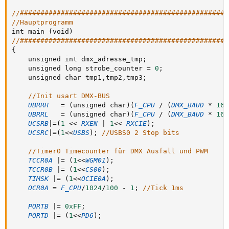
//###################################################
//Hauptprogramm
int main 
(
void
)
//###################################################
{
	unsigned int dmx_adresse_tmp
;
	unsigned long strobe_counter 
=
0
;
	unsigned char tmp1
,
tmp2
,
tmp3
;
//Init usart DMX-BUS
UBRRH
=
(
unsigned char
)
(
F_CPU
/
(
DMX_BAUD
*
16
L
UBRRL
=
(
unsigned char
)
(
F_CPU
/
(
DMX_BAUD
*
16
L
UCSRB
|
=
(
1
<
<
RXEN
|
1
<
<
RXCIE
)
;
UCSRC
|
=
(
1
<
<
USBS
)
;
//USBS0 2 Stop bits	
//Timer0 Timecounter für DMX Ausfall und PWM
TCCR0A
|
=
(
1
<
<
WGM01
)
;
TCCR0B
|
=
(
1
<
<
CS00
)
;
TIMSK
|
=
(
1
<
<
OCIE0A
)
;
OCR0A
=
F_CPU
/
1024
/
100
-
1
;
//Tick 1ms
PORTB
|
=
0xFF
;
PORTD
|
=
(
1
<
<
PD6
)
;