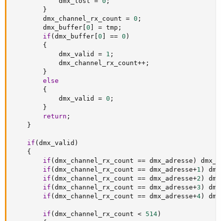
			dmx_lost 
=
0
;
}
		dmx_channel_rx_count 
=
0
;
		dmx_buffer
[
0
]
=
 tmp
;
if
(
dmx_buffer
[
0
]
==
0
)
{
			dmx_valid 
=
1
;
			dmx_channel_rx_count
++
;
}
else
{
			dmx_valid 
=
0
;
}
return
;
}
if
(
dmx_valid
)
{
if
(
dmx_channel_rx_count 
==
 dmx_adresse
)
 dmx_b
if
(
dmx_channel_rx_count 
==
 dmx_adresse
+
1
)
 dmx
if
(
dmx_channel_rx_count 
==
 dmx_adresse
+
2
)
 dmx
if
(
dmx_channel_rx_count 
==
 dmx_adresse
+
3
)
 dmx
if
(
dmx_channel_rx_count 
==
 dmx_adresse
+
4
)
 dmx
if
(
dmx_channel_rx_count 
<
514
)