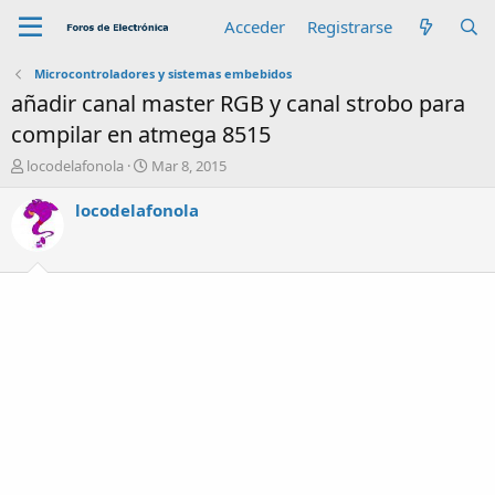
Acceder
Registrarse
Microcontroladores y sistemas embebidos
añadir canal master RGB y canal strobo para
compilar en atmega 8515
A
F
locodelafonola
Mar 8, 2015
u
e
t
c
locodelafonola
o
h
r
a
d
e
i
n
i
c
i
o