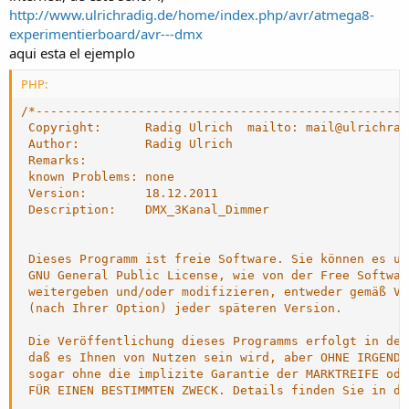
http://www.ulrichradig.de/home/index.php/avr/atmega8-
experimentierboard/avr---dmx
aqui esta el ejemplo​
PHP:
/*---------------------------------------------------
 Copyright:      Radig Ulrich  mailto: mail@ulrichradi
 Author:         Radig Ulrich

 Remarks:        

 known Problems: none

 Version:        18.12.2011

 Description:    DMX_3Kanal_Dimmer

 Dieses Programm ist freie Software. Sie können es un
 GNU General Public License, wie von der Free Softwar
 weitergeben und/oder modifizieren, entweder gemäß Ve
 (nach Ihrer Option) jeder späteren Version. 

 Die Veröffentlichung dieses Programms erfolgt in der
 daß es Ihnen von Nutzen sein wird, aber OHNE IRGENDE
 sogar ohne die implizite Garantie der MARKTREIFE ode
 FÜR EINEN BESTIMMTEN ZWECK. Details finden Sie in de