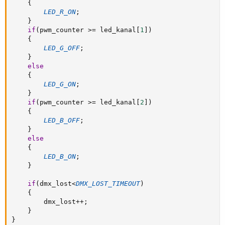
{
LED_R_ON
;
}
if
(
pwm_counter 
>=
 led_kanal
[
1
]
)
{
LED_G_OFF
;
}
else
{
LED_G_ON
;
}
if
(
pwm_counter 
>=
 led_kanal
[
2
]
)
{
LED_B_OFF
;
}
else
{
LED_B_ON
;
}
if
(
dmx_lost
<
DMX_LOST_TIMEOUT
)
{
		dmx_lost
++
;
}
}