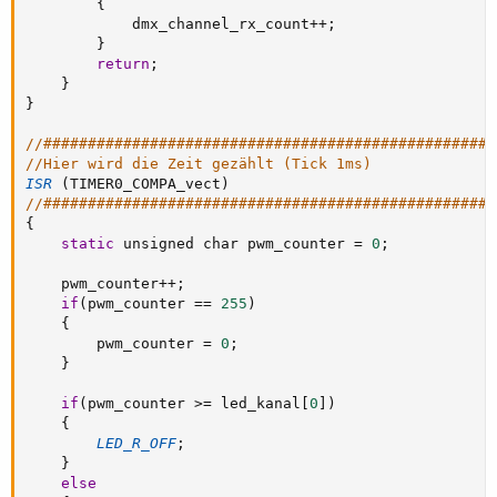
{
			dmx_channel_rx_count
++
;
}
return
;
}
}
//###################################################
//Hier wird die Zeit gezählt (Tick 1ms)
ISR
(
TIMER0_COMPA_vect
)
//###################################################
{
static
 unsigned char pwm_counter 
=
0
;
	pwm_counter
++
;
if
(
pwm_counter 
==
255
)
{
		pwm_counter 
=
0
;
}
if
(
pwm_counter 
>=
 led_kanal
[
0
]
)
{
LED_R_OFF
;
}
else