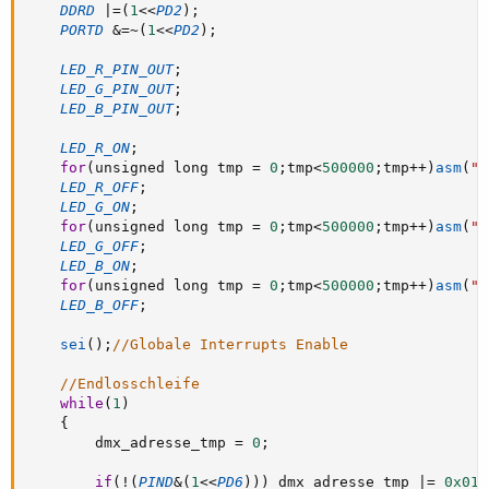
DDRD
|
=
(
1
<
<
PD2
)
;
PORTD
&
=
~
(
1
<
<
PD2
)
;
LED_R_PIN_OUT
;
LED_G_PIN_OUT
;
LED_B_PIN_OUT
;
LED_R_ON
;
for
(
unsigned long tmp 
=
0
;
tmp
<
500000
;
tmp
++
)
asm
(
"n
LED_R_OFF
;
LED_G_ON
;
for
(
unsigned long tmp 
=
0
;
tmp
<
500000
;
tmp
++
)
asm
(
"n
LED_G_OFF
;
LED_B_ON
;
for
(
unsigned long tmp 
=
0
;
tmp
<
500000
;
tmp
++
)
asm
(
"n
LED_B_OFF
;
sei
(
)
;
//Globale Interrupts Enable
//Endlosschleife
while
(
1
)
{
		dmx_adresse_tmp 
=
0
;
if
(
!
(
PIND
&
(
1
<
<
PD6
)
)
)
 dmx_adresse_tmp 
|
=
0x01
;