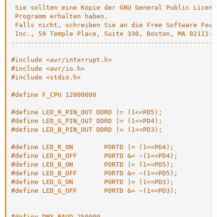
 Sie sollten eine Kopie der GNU General Public Licens
 Programm erhalten haben. 

 Falls nicht, schreiben Sie an die Free Software Foun
 Inc., 59 Temple Place, Suite 330, Boston, MA 02111-1
-----------------------------------------------------
#include <avr/interrupt.h>
#include <avr/io.h>
#include <stdio.h>
#define F_CPU 12000000
#define LED_R_PIN_OUT DDRD |= (1<<PD5);
#define LED_G_PIN_OUT DDRD |= (1<<PD4);
#define LED_B_PIN_OUT DDRD |= (1<<PD3);
#define LED_R_ON		PORTD |= (1<<PD4);
#define LED_R_OFF		PORTD &= ~(1<<PD4);
#define LED_B_ON		PORTD |= (1<<PD5);
#define LED_B_OFF		PORTD &= ~(1<<PD5);
#define LED_G_ON		PORTD |= (1<<PD3);
#define LED_G_OFF		PORTD &= ~(1<<PD3);
#define DMX_BAUD 250000