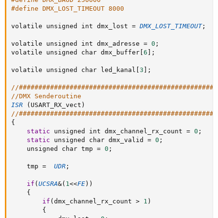
#define DMX_LOST_TIMEOUT 8000
volatile unsigned int dmx_lost 
=
DMX_LOST_TIMEOUT
;
volatile unsigned int dmx_adresse 
=
0
;
volatile unsigned char dmx_buffer
[
6
]
;
volatile unsigned char led_kanal
[
3
]
;
//###################################################
//DMX Senderoutine
ISR
(
USART_RX_vect
)
//###################################################
{
static
 unsigned int dmx_channel_rx_count 
=
0
;
static
 unsigned char dmx_valid 
=
0
;
	unsigned char tmp 
=
0
;
	tmp 
=
UDR
;
if
(
UCSRA
&
(
1
<
<
FE
)
)
{
if
(
dmx_channel_rx_count 
>
1
)
{