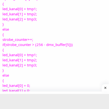
{
				led_kanal
[
0
]
=
0
;
led_kanal[0] = tmp1;
				led_kanal
[
1
]
=
0
;
				led_kanal
[
2
]
=
0
;
led_kanal[1] = tmp2;
}
led_kanal[2] = tmp3;
}
}
}
else
}
{
strobe_counter++;
if(strobe_counter > (256 - dmx_buffer[5]))
{
led_kanal[0] = tmp1;
led_kanal[1] = tmp2;
led_kanal[2] = tmp3;
}
else
{
led_kanal[0] = 0;
led_kanal[1] = 0;
led_kanal[2] = 0;
}