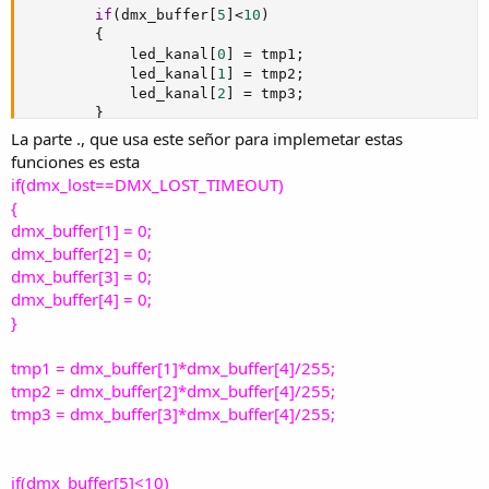
if
(
dmx_buffer
[
5
]
<
10
)
{
			led_kanal
[
0
]
=
 tmp1
;
			led_kanal
[
1
]
=
 tmp2
;
			led_kanal
[
2
]
=
 tmp3
;
}
else
La parte ., que usa este señor para implemetar estas
{
funciones es esta​
			strobe_counter
++
;
if(dmx_lost==DMX_LOST_TIMEOUT)
if
(
strobe_counter 
>
(
256
-
 dmx_buffer
[
5
]
)
{
{
dmx_buffer[1] = 0;
				led_kanal
[
0
]
=
 tmp1
;
dmx_buffer[2] = 0;
				led_kanal
[
1
]
=
 tmp2
;
				led_kanal
[
2
]
=
 tmp3
;
dmx_buffer[3] = 0;
}
dmx_buffer[4] = 0;
else
}
{
				led_kanal
[
0
]
=
0
;
tmp1 = dmx_buffer[1]*dmx_buffer[4]/255;
				led_kanal
[
1
]
=
0
;
tmp2 = dmx_buffer[2]*dmx_buffer[4]/255;
				led_kanal
[
2
]
=
0
;
}
tmp3 = dmx_buffer[3]*dmx_buffer[4]/255;
if
(
strobe_counter 
>
(
2
*
(
256
-
 dmx_buffe
{
if(dmx_buffer[5]<10)
				strobe_counter 
=
0
;