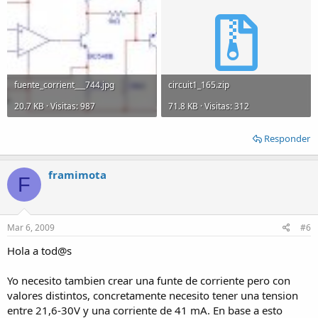
fuente_corrient___744.jpg
circuit1_165.zip
20.7 KB · Visitas: 987
71.8 KB · Visitas: 312
Responder
framimota
F
Mar 6, 2009
#6
Hola a tod@s
Yo necesito tambien crear una funte de corriente pero con
valores distintos, concretamente necesito tener una tension
entre 21,6-30V y una corriente de 41 mA. En base a esto