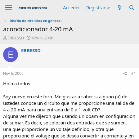
Acceder
Registrarse
Diseño de circuitos en general
acondicionador 4-20 mA
A
F
ERBESSD
Nov 6, 2006
u
e
t
c
ERBESSD
E
o
h
r
a
d
e
Nov 6, 2006
#1
i
n
Hola a todos.
i
c
Soy nuevo en este foro. Me gustaria saber si alguno (a) de
i
ustedes conoce un circuito que me proporcione una salida de
o
4 a 20 mA para una entrada de 0 a 1 volt CD?
Alguna vez me dijeron que usando un opam en configuracion
de sumar. Es decir, se colocan dos entradas que se sumen,
una que proporcione un voltaje definido, y otra que
proporcione el voltaje que se desea convertir a corriente y en