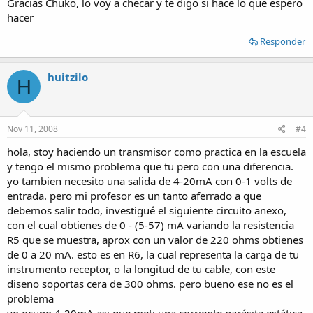
Gracias Chuko, lo voy a checar y te digo si hace lo que espero
hacer
Responder
huitzilo
H
Nov 11, 2008
#4
hola, stoy haciendo un transmisor como practica en la escuela
y tengo el mismo problema que tu pero con una diferencia.
yo tambien necesito una salida de 4-20mA con 0-1 volts de
entrada. pero mi profesor es un tanto aferrado a que
debemos salir todo, investigué el siguiente circuito anexo,
con el cual obtienes de 0 - (5-57) mA variando la resistencia
R5 que se muestra, aprox con un valor de 220 ohms obtienes
de 0 a 20 mA. esto es en R6, la cual representa la carga de tu
instrumento receptor, o la longitud de tu cable, con este
diseno soportas cera de 300 ohms. pero bueno ese no es el
problema
yo ocupo 4-20mA asi que meti una corriente parásita estática