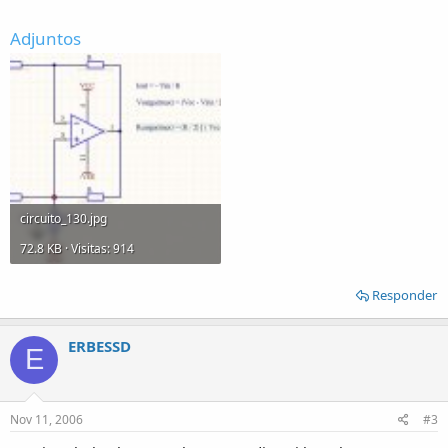
Adjuntos
circuito_130.jpg
72.8 KB · Visitas: 914
Responder
ERBESSD
E
Nov 11, 2006
#3