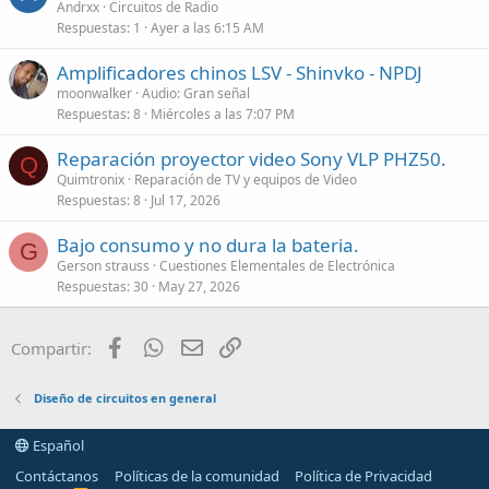
Andrxx
Circuitos de Radio
Respuestas
1
Ayer a las 6:15 AM
Amplificadores chinos LSV - Shinvko - NPDJ
moonwalker
Audio: Gran señal
Respuestas
8
Miércoles a las 7:07 PM
Reparación proyector video Sony VLP PHZ50.
Q
Quimtronix
Reparación de TV y equipos de Video
Respuestas
8
Jul 17, 2026
Bajo consumo y no dura la bateria.
G
Gerson strauss
Cuestiones Elementales de Electrónica
Respuestas
30
May 27, 2026
Facebook
WhatsApp
Email
Enlace
Compartir:
Diseño de circuitos en general
Español
Contáctanos
Políticas de la comunidad
Política de Privacidad