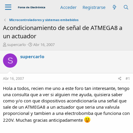
Acceder
Registrarse
Microcontroladores y sistemas embebidos
Acondicionamiento de señal de ATMEGA8 a
un actuador
A
F
supercarlo
Abr 16, 2007
u
e
t
c
supercarlo
S
o
h
r
a
d
e
Abr 16, 2007
#1
i
n
Hola a todos, recien me uno a este foro tan interesante, tengo
i
una consulta que a ver si alguien me ayuda, quisiera saber
c
como y/o con que dispositivos acondicionaría una señal que
i
sale de un ATMEGA8 a un actuador que seria una valvula
o
proporcional y tambien a una electrobomba que funciona con
220V. Muchas gracias anticipadamente