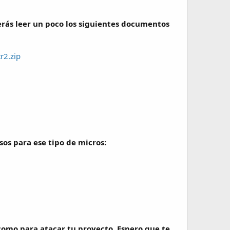
erás leer un poco los siguientes documentos
r2.zip
sos para ese tipo de micros:
omo para atacar tu proyecto. Espero que te