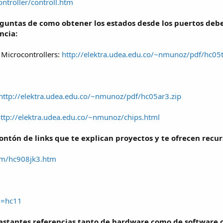
ntroller/controll.htm
eguntas de como obtener los estados desde los puertos deb
ncia:
Microcontrollers:
http://elektra.udea.edu.co/~nmunoz/pdf/hc05t
http://elektra.udea.edu.co/~nmunoz/pdf/hc05ar3.zip
ttp://elektra.udea.edu.co/~nmunoz/chips.html
ntón de links que te explican proyectos y te ofrecen recur
com/hc908jk3.htm
g=hc11
astantes referencias tanto de hardware como de software c