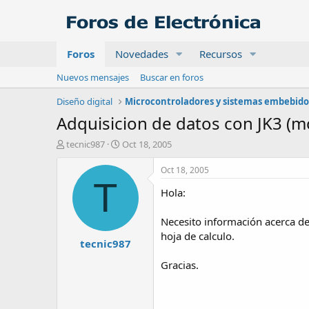
Foros
Novedades
Recursos
Nuevos mensajes
Buscar en foros
Diseño digital
Microcontroladores y sistemas embebido
Adquisicion de datos con JK3 (m
A
F
tecnic987
Oct 18, 2005
u
e
t
c
Oct 18, 2005
o
h
T
Hola:
r
a
d
e
Necesito información acerca de
i
hoja de calculo.
tecnic987
n
i
Gracias.
c
i
o