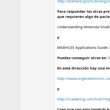
http://eckhard-gosch.de/eng/co
Para responder las otras pr
que requieren algo de pacie
Understanding Motorola Small 
y
M68HC05 Applications Guide:
Puedes conseguir otros en:
h
En este dirección hay una mo
http://www.orglerelectronic.
y
http://n.webring.com/hub?rin
Creo que con esto tendrás b