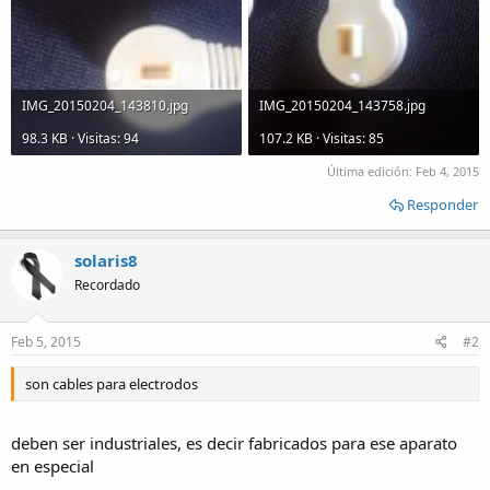
IMG_20150204_143810.jpg
IMG_20150204_143758.jpg
98.3 KB · Visitas: 94
107.2 KB · Visitas: 85
Última edición:
Feb 4, 2015
Responder
solaris8
Recordado
Feb 5, 2015
#2
son cables para electrodos
deben ser industriales, es decir fabricados para ese aparato
en especial