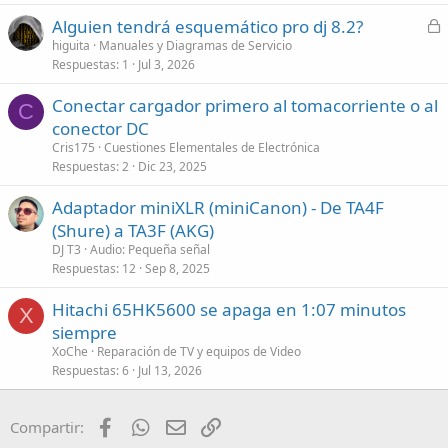
C
Alguien tendrá esquemático pro dj 8.2?
e
higuita
Manuales y Diagramas de Servicio
Respuestas
1
Jul 3, 2026
r
r
Conectar cargador primero al tomacorriente o al
a
C
conector DC
d
Cris175
Cuestiones Elementales de Electrónica
o
Respuestas
2
Dic 23, 2025
Adaptador miniXLR (miniCanon) - De TA4F
(Shure) a TA3F (AKG)
DJ T3
Audio: Pequeña señal
Respuestas
12
Sep 8, 2025
Hitachi 65HK5600 se apaga en 1:07 minutos
X
siempre
XoChe
Reparación de TV y equipos de Video
Respuestas
6
Jul 13, 2026
Facebook
WhatsApp
Email
Enlace
Compartir: