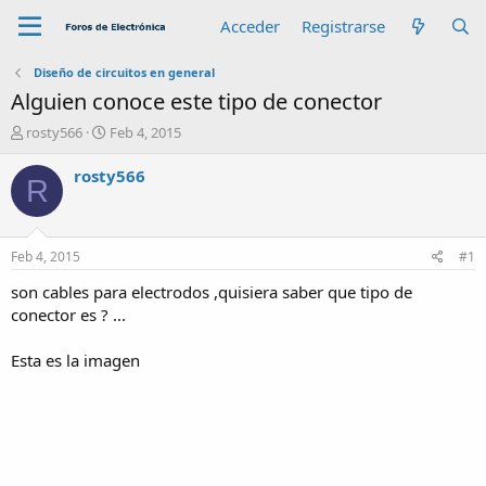
Acceder
Registrarse
Diseño de circuitos en general
Alguien conoce este tipo de conector
A
F
rosty566
Feb 4, 2015
u
e
t
c
rosty566
R
o
h
r
a
d
e
Feb 4, 2015
#1
i
n
son cables para electrodos ,quisiera saber que tipo de
i
conector es ? ...
c
i
Esta es la imagen
o