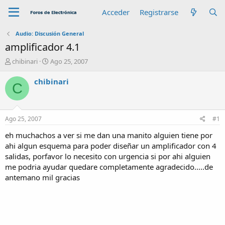
Acceder
Registrarse
Audio: Discusión General
amplificador 4.1
A
F
chibinari
Ago 25, 2007
u
e
t
c
chibinari
C
o
h
r
a
d
e
Ago 25, 2007
#1
i
n
eh muchachos a ver si me dan una manito alguien tiene por
i
ahi algun esquema para poder diseñar un amplificador con 4
c
salidas, porfavor lo necesito con urgencia si por ahi alguien
i
me podria ayudar quedare completamente agradecido.....de
o
antemano mil gracias