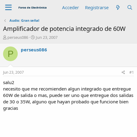
Acceder
Registrarse
Audio: Gran señal
Amplificador de potencia integrado de 60W
A
F
perseus086
Jun 23, 2007
u
e
t
c
perseus086
P
o
h
r
a
d
e
Jun 23, 2007
#1
i
n
salu2
i
necesito que me recomienden algun integrado que entregue
c
60W de salida o mas, puede ser uno que entregue dos salidas
i
de 30 o 35W, alguno que hayan probado que funcione bien
o
gracias