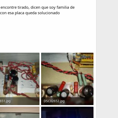
encontre tirado, dicen que soy familia de
o con esa placa queda solucionado
651.jpg
DSC02652.jpg
B · Visitas: 128
123.7 KB · Visitas: 132