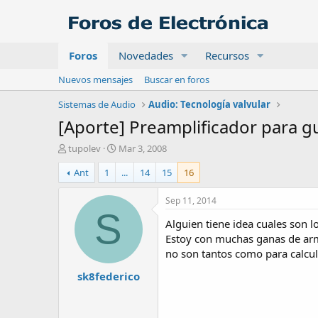
Foros
Novedades
Recursos
Nuevos mensajes
Buscar en foros
Sistemas de Audio
Audio: Tecnología valvular
[Aporte] Preamplificador para gu
A
F
tupolev
Mar 3, 2008
u
e
Ant
1
...
14
15
16
t
c
o
h
r
a
Sep 11, 2014
d
S
Alguien tiene idea cuales son 
e
i
Estoy con muchas ganas de arm
n
no son tantos como para calcul
i
sk8federico
c
i
o