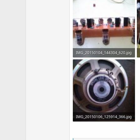
IMG_20150104_144304_620.jpg
80.2 KB · Visitas: 280
IMG_20150106_125914_366.jpg
111.6 KB · Visitas: 218