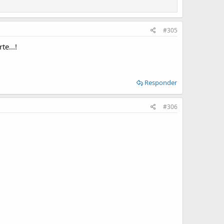
#305
e...!
Responder
#306