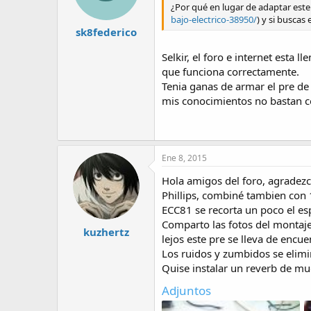
¿Por qué en lugar de adaptar este 
bajo-electrico-38950/
) y si buscas
sk8federico
Selkir, el foro e internet est
que funciona correctamente.
Tenia ganas de armar el pre d
mis conocimientos no bastan c
Ene 8, 2015
Hola amigos del foro, agradezc
Phillips, combiné tambien con 
ECC81 se recorta un poco el es
Comparto las fotos del montaje
kuzhertz
lejos este pre se lleva de encue
Los ruidos y zumbidos se elim
Quise instalar un reverb de mu
Adjuntos