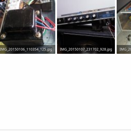
IMG_20150106_110354_125.jpg
IMG_20150107_231702_928.jpg
IMG_2
99.9 KB · Visitas: 246
73.1 KB · Visitas: 250
120.1 K