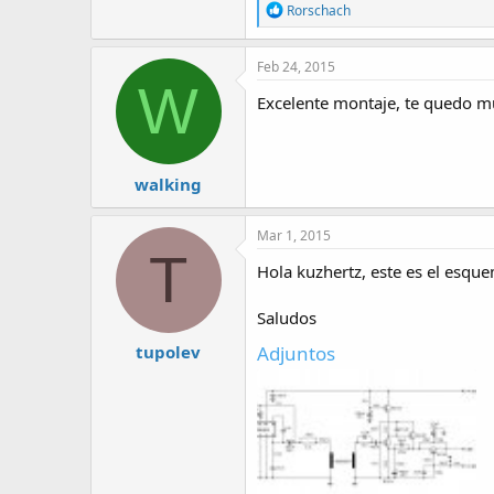
R
Rorschach
e
a
c
Feb 24, 2015
t
W
i
Excelente montaje, te quedo m
o
n
s
:
walking
Mar 1, 2015
T
Hola kuzhertz, este es el esque
Saludos
Adjuntos
tupolev