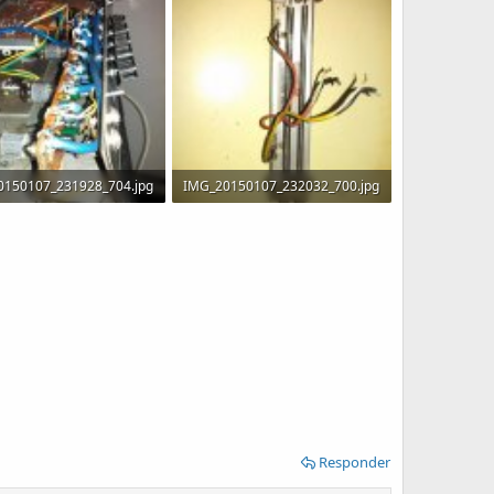
0150107_231928_704.jpg
IMG_20150107_232032_700.jpg
B · Visitas: 272
65.6 KB · Visitas: 245
Responder