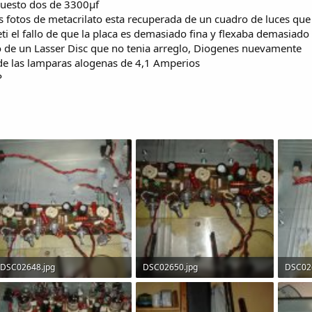
puesto dos de 3300µf
s fotos de metacrilato esta recuperada de un cuadro de luces que 
i el fallo de que la placa es demasiado fina y flexaba demasiad
no de un Lasser Disc que no tenia arreglo, Diogenes nuevamente
 de las lamparas alogenas de 4,1 Amperios
P
DSC02648.jpg
DSC02650.jpg
DSC02
124.2 KB · Visitas: 146
106.2 KB · Visitas: 139
103.5 K