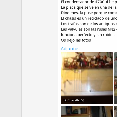
El condensador de 4700µf he 
La placa que se ve en una de la
Diogenes, la puse porque comet
El chasis es un reciclado de u
Los trafos son de los antiguos
Las valvulas son las rusas 6N2
funciona perfecto y sin ruidos
Os dejo las fotos
Adjuntos
DSC02646.jpg
64.3 KB · Visitas: 137