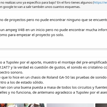
no realizas uno ya específico para bajo? En el foro tienes algunos (
https://
 en google te van a salir también unos cuantos esquemas.
a lleno de proyectos pero no pude encontrar ninguno que se encue
e un ampeg V4B en un inicio pero no pude encontrar mucha infor
omo para empezar el proyecto yo solo.
o a Tupolev por el aporte, muestro el montaje del pre-amplific
12AT7 y la verdad es cuestión de gustos, el sonido es cristalino 
pectro sonoro.
 que lo hice en un chasis de Roland GA-50 las pruebas de sonido 
ntro a los de estado sólido.
inan con una buena puesta a masa de todos los circuitos y fuent
elles y no funciona, de antemano agradezco a Tupolev por el ase