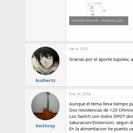
Valvulas Reverb - esquema.jpg
46.1 KB · Visitas: 271
Abr 9, 2015
Gracias por el aporte tupolev,
kuzhertz
Ene 16, 2018
Aunque el tema lleva tiempo par
Dos resistencias de 120 Ohmios 
Los Switch son todos DPDT donde
Saturacion/Distorsion, segun do
Keithray
En la alimentacion he puesto 