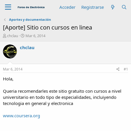
Acceder
Registrarse
Aportes y documentación
[Aporte] Sitio con cursos en linea
A
F
chclau
Mar 6, 2014
u
e
t
c
chclau
o
h
r
a
d
e
Mar 6, 2014
#1
i
n
Hola,
i
c
Queria recomendarles este sitio gratuito con cursos a nivel
i
universitario en todo tipo de especialidades, incluiyendo
o
tecnologia en general y electronica
www.coursera.org