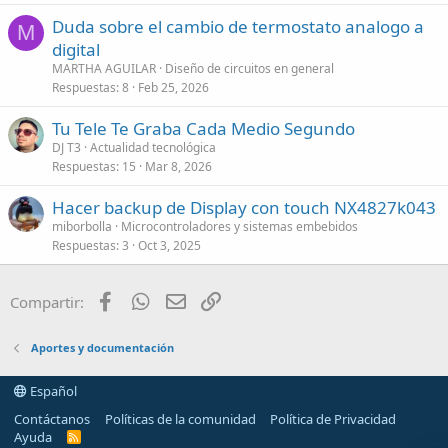
Duda sobre el cambio de termostato analogo a
M
digital
MARTHA AGUILAR
Diseño de circuitos en general
Respuestas
8
Feb 25, 2026
Tu Tele Te Graba Cada Medio Segundo
DJ T3
Actualidad tecnológica
Respuestas
15
Mar 8, 2026
Hacer backup de Display con touch NX4827k043
miborbolla
Microcontroladores y sistemas embebidos
Respuestas
3
Oct 3, 2025
Facebook
WhatsApp
Email
Enlace
Compartir:
Aportes y documentación
Español
Contáctanos
Políticas de la comunidad
Política de Privacidad
Ayuda
R