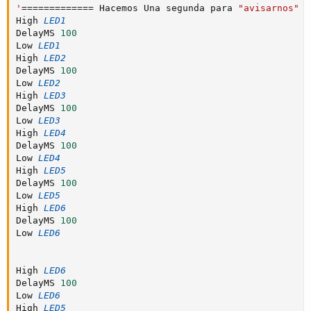
'
===
===
===
===
=
 Hacemos Una segunda para 
"avisarnos"
 q
High 
LED1
DelayMS 
100
Low 
LED1
High 
LED2
DelayMS 
100
Low 
LED2
High 
LED3
DelayMS 
100
Low 
LED3
High 
LED4
DelayMS 
100
Low 
LED4
High 
LED5
DelayMS 
100
Low 
LED5
High 
LED6
DelayMS 
100
Low 
LED6
High 
LED6
DelayMS 
100
Low 
LED6
High 
LED5