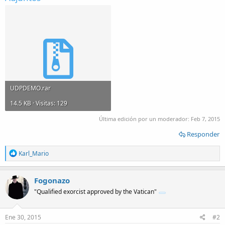
UDPDEMO.rar
14.5 KB · Visitas: 129
Última edición por un moderador:
Feb 7, 2015
Responder
R
Karl_Mario
e
a
c
Fogonazo
t
"Qualified exorcist approved by the Vatican"
i
o
n
s
Ene 30, 2015
#2
: