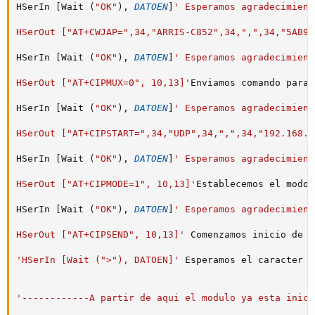
HSerIn 
[
Wait 
(
"OK"
)
,
DATOEN
]
' Esperamos agradecimient
HSerOut ["AT+CWJAP=",34,"ARRIS-C852",34,",",34,"5AB92
HSerIn 
[
Wait 
(
"OK"
)
,
DATOEN
]
' Esperamos agradecimient
HSerOut ["AT+CIPMUX=0", 10,13]'
Enviamos comando para 
HSerIn 
[
Wait 
(
"OK"
)
,
DATOEN
]
' Esperamos agradecimient
HSerOut ["AT+CIPSTART=",34,"UDP",34,",",34,"192.168.0
HSerIn 
[
Wait 
(
"OK"
)
,
DATOEN
]
' Esperamos agradecimient
HSerOut ["AT+CIPMODE=1", 10,13]'
Establecemos el modo 
HSerIn 
[
Wait 
(
"OK"
)
,
DATOEN
]
' Esperamos agradecimient
HSerOut ["AT+CIPSEND", 10,13]'
 Comenzamos inicio de t
'HSerIn [Wait (">"), DATOEN]'
 Esperamos el caracter 
"
'------------A partir de aqui el modulo ya esta inici