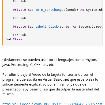
    End Sub

Private
 Sub 
TBTo_TextChanged
(
sender 
As
 System
.
Obj
    End Sub

Private
 Sub 
Label1_Click
(
sender 
As
 System
.
Object
,
    End Sub

End 
Class
Obviamente se pueden usar otros lenguajes como Phyton,
Java, Processing, C, C++, etc, etc.
Por ultimo dejo el Video de la tarjeta funcionando con el
programa que escribi en Visual Basic .net que espero sea lo
suficientemente explicativo por si mismo, ya que de
presentador soy pesimo, asi que disculpen la austeridad del
mismo.
https://plus.google.com/u/0/105335396337664792597/post