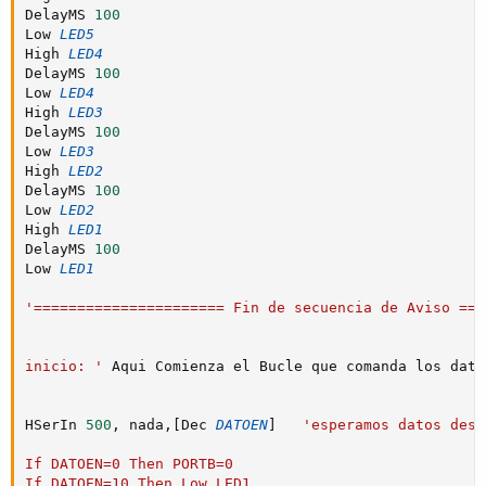
DelayMS 
100
Low 
LED5
High 
LED4
DelayMS 
100
Low 
LED4
High 
LED3
DelayMS 
100
Low 
LED3
High 
LED2
DelayMS 
100
Low 
LED2
High 
LED1
DelayMS 
100
Low 
LED1
'====================== Fin de secuencia de Aviso ===
inicio: '
 Aqui Comienza el Bucle que comanda los dato
HSerIn 
500
,
 nada
,
[
Dec 
DATOEN
]
'esperamos datos desd
If DATOEN=0 Then PORTB=0

If DATOEN=10 Then Low LED1
