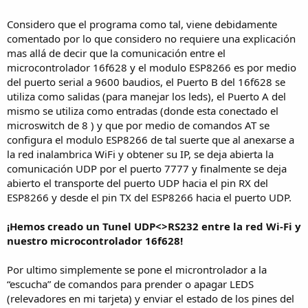
Considero que el programa como tal, viene debidamente
comentado por lo que considero no requiere una explicación
mas allá de decir que la comunicación entre el
microcontrolador 16f628 y el modulo ESP8266 es por medio
del puerto serial a 9600 baudios, el Puerto B del 16f628 se
utiliza como salidas (para manejar los leds), el Puerto A del
mismo se utiliza como entradas (donde esta conectado el
microswitch de 8 ) y que por medio de comandos AT se
configura el modulo ESP8266 de tal suerte que al anexarse a
la red inalambrica WiFi y obtener su IP, se deja abierta la
comunicación UDP por el puerto 7777 y finalmente se deja
abierto el transporte del puerto UDP hacia el pin RX del
ESP8266 y desde el pin TX del ESP8266 hacia el puerto UDP.
¡Hemos creado un Tunel UDP<>RS232 entre la red Wi-Fi y
nuestro microcontrolador 16f628!
Por ultimo simplemente se pone el microntrolador a la
“escucha” de comandos para prender o apagar LEDS
(relevadores en mi tarjeta) y enviar el estado de los pines del