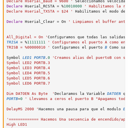
Declare Hserial_Baud = 9600 '
 Seleccionamos velocidad
Declare
 Hserial_RCSTA 
=
%
10010000
' Habilitamos la re
Declare Hserial_TXSTA = $24 '
 Habilitamos el modo de 
Declare
 Hserial_Clear 
=
 On 
' Limpiamos el buffer ante
All_Digital = On '
TRISA
=
%
11111111
' Configuramos el puerto A como entr
TRISB = %00000010 '
 Configuramos el puerto 
B
 Como sal
Symbol 
LED1
PORTB
.
0
'Creamos alias del puertoB con su
Symbol LED2 PORTB.3

Symbol LED3 PORTB.4

Symbol LED4 PORTB.5

Symbol LED5 PORTB.6

Symbol LED6 PORTB.7

Dim DATOEN As Byte  '
Declaramos la Variable 
DATOEN
 qu
PORTB
=
0
' Llevamos a ceros el puerto B "Apagamos todo
DelayMS 2000 '
Hacemos una pausa para que el modulo 
ES
'============= Hacemos Una secuencia de encendido/apa
High LED1
