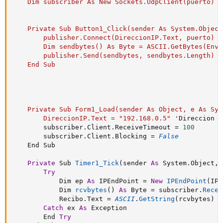
    Dim subscriber As New Sockets.UdpClient(puerto)

    Private Sub Button1_Click(sender As System.Object
        publisher.Connect(DireccionIP.Text, puerto)

        Dim sendbytes() As Byte = ASCII.GetBytes(Envi
        publisher.Send(sendbytes, sendbytes.Length)

    End Sub

    Private Sub Form1_Load(sender As Object, e As Sys
        DireccionIP.Text = "192.168.0.5" '
Direccion 
I
        subscriber
.
Client
.
ReceiveTimeout 
=
100
        subscriber
.
Client
.
Blocking 
=
False
    End Sub

Private
 Sub 
Timer1_Tick
(
sender 
As
 System
.
Object
,
 
Try
            Dim ep 
As
 IPEndPoint 
=
New
IPEndPoint
(
IPA
            Dim 
rcvbytes
(
)
As
 Byte 
=
 subscriber
.
Recei
            Recibo
.
Text 
=
ASCII
.
GetString
(
rcvbytes
)
Catch
 ex 
As
 Exception

        End 
Try