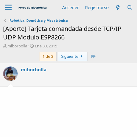
Acceder
Registrarse
Robótica, Domótica y Mecatrónica
[Aporte] Tarjeta comandada desde TCP/IP
UDP Modulo ESP8266
A
F
miborbolla
Ene 30, 2015
u
e
Último
1 de 3
Siguiente
t
c
o
h
r
a
miborbolla
d
e
i
n
i
c
i
o