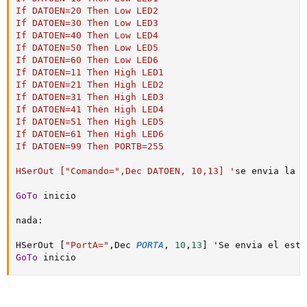
If DATOEN=20 Then Low LED2

If DATOEN=30 Then Low LED3

If DATOEN=40 Then Low LED4

If DATOEN=50 Then Low LED5

If DATOEN=60 Then Low LED6

If DATOEN=11 Then High LED1

If DATOEN=21 Then High LED2

If DATOEN=31 Then High LED3

If DATOEN=41 Then High LED4                           
If DATOEN=51 Then High LED5

If DATOEN=61 Then High LED6

If DATOEN=99 Then PORTB=255 

HSerOut ["Comando=",Dec DATOEN, 10,13] '
se envia la c
GoTo
 inicio

nada
:
HSerOut 
[
"PortA="
,
Dec 
PORTA
,
10
,
13
]
 'Se envia el esta
GoTo
 inicio