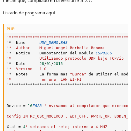
mecanique, compilado en la version 3.5.2.7.
Listado de programa aquí
PHP:
'****************************************************
'
*
  Name    
:
UDP_DEMO
.
BAS
'*  Author  : Miguel Angel Borbolla Bonomi           
'
*
  Notice  
:
 Demostarcion del modulo 
ESP8266
'*          : Utilizando protocolo UDP bajo TCP/ip   
'
*
  Date    
:
28
/
01
/
2015
'*  Version : 1.0                                    
'
*
  Notes   
:
 La forma mas 
"Burda"
 de utilzar el modu
'*          :  en una  LAN WI-FI                     
'
*
*
*
*
*
*
*
*
*
*
*
*
*
*
*
*
*
*
*
*
*
*
*
*
*
*
*
*
*
*
*
*
*
*
*
*
*
*
*
*
*
*
*
*
*
*
*
*
*
*
*
*
Device 
=
16
F628
' Avisamos al compilador que microcon
Config INTRC_OSC_NOCLKOUT, WDT_OFF, PWRTE_ON, BODEN_O
Xtal 
=
4
' seteamos el reloj interno a 4 MHZ 
