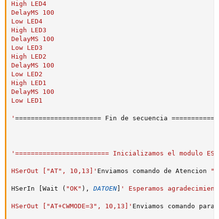
High LED4

DelayMS 100

Low LED4

High LED3

DelayMS 100

Low LED3

High LED2

DelayMS 100

Low LED2

High LED1

DelayMS 100

Low LED1

'
===
===
===
===
===
===
===
=
 Fin de secuencia 
===
===
===
===
'======================== Inicializamos el modulo ESP
HSerOut ["AT", 10,13]'
Enviamos comando de Atencion 
"A
HSerIn 
[
Wait 
(
"OK"
)
,
DATOEN
]
' Esperamos agradecimient
HSerOut ["AT+CWMODE=3", 10,13]'
Enviamos comando para 