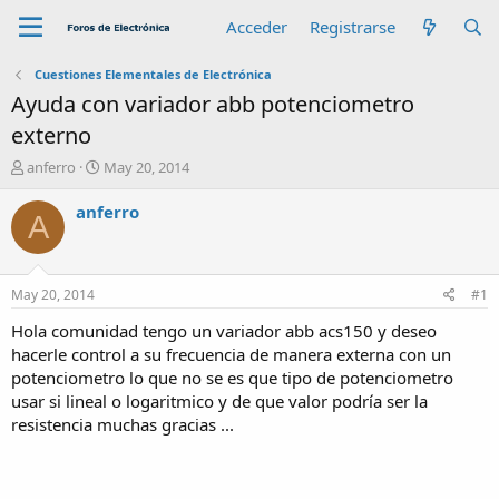
Acceder
Registrarse
Cuestiones Elementales de Electrónica
Ayuda con variador abb potenciometro
externo
A
F
anferro
May 20, 2014
u
e
t
c
anferro
A
o
h
r
a
d
e
May 20, 2014
#1
i
n
Hola comunidad tengo un variador abb acs150 y deseo
i
hacerle control a su frecuencia de manera externa con un
c
potenciometro lo que no se es que tipo de potenciometro
i
usar si lineal o logaritmico y de que valor podría ser la
o
resistencia muchas gracias ...