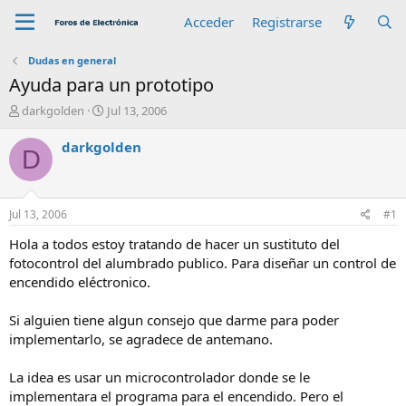
Acceder
Registrarse
Dudas en general
Ayuda para un prototipo
A
F
darkgolden
Jul 13, 2006
u
e
t
c
darkgolden
D
o
h
r
a
d
e
Jul 13, 2006
#1
i
n
Hola a todos estoy tratando de hacer un sustituto del
i
fotocontrol del alumbrado publico. Para diseñar un control de
c
encendido eléctronico.
i
o
Si alguien tiene algun consejo que darme para poder
implementarlo, se agradece de antemano.
La idea es usar un microcontrolador donde se le
implementara el programa para el encendido. Pero el