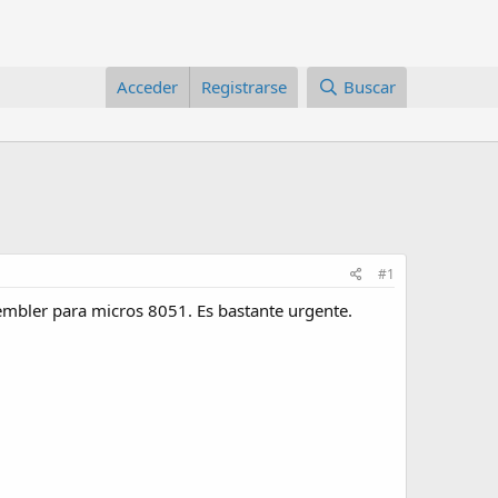
Acceder
Registrarse
Buscar
#1
embler para micros 8051. Es bastante urgente.