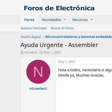
Foros
Novedades
Recursos
Nuevos mensajes
Buscar en foros
Diseño digital
Microcontroladores y sistemas embebido
Ayuda Urgente - Assembler
A
F
nicoelect
May 1, 2007
u
e
t
c
May 1, 2007
o
h
N
Hola a todos, necesitaría si a
r
a
d
Desde ya, Muchas Gracias.
e
i
nicoelect
n
i
c
i
o