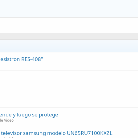
esistron RES-408"
o
ende y luego se protege
de Video
de televisor samsung modelo UN65RU7100KXZL