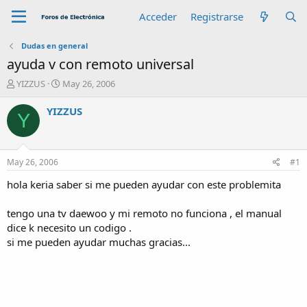
Acceder
Registrarse
Dudas en general
ayuda v con remoto universal
A
F
YIZZUS
May 26, 2006
u
e
t
c
YIZZUS
Y
o
h
r
a
d
e
May 26, 2006
#1
i
n
hola keria saber si me pueden ayudar con este problemita
i
c
tengo una tv daewoo y mi remoto no funciona , el manual
i
dice k necesito un codigo .
o
si me pueden ayudar muchas gracias...