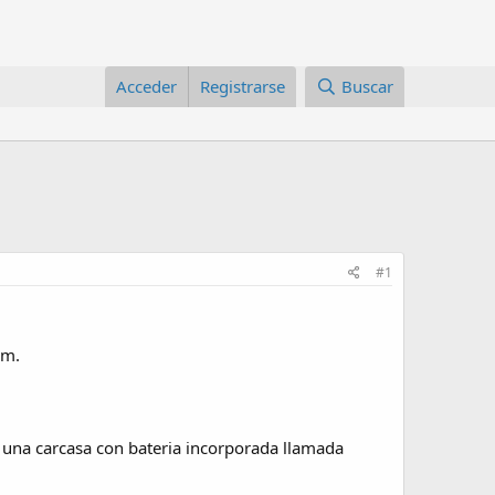
Acceder
Registrarse
Buscar
#1
em.
y una carcasa con bateria incorporada llamada