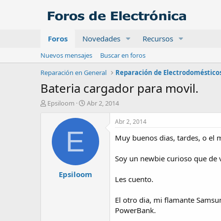
Foros
Novedades
Recursos
Nuevos mensajes
Buscar en foros
Reparación en General
Reparación de Electrodoméstico
Bateria cargador para movil.
A
F
Epsiloom
Abr 2, 2014
u
e
t
c
Abr 2, 2014
o
h
E
Muy buenos dias, tardes, o el
r
a
d
e
Soy un newbie curioso que de v
i
Epsiloom
n
Les cuento.
i
c
El otro dia, mi flamante Samsu
i
o
PowerBank.