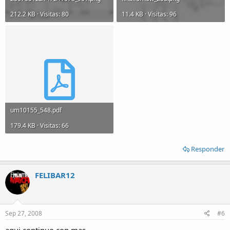
212.2 KB · Visitas: 80
11.4 KB · Visitas: 96
um10155_548.pdf
179.4 KB · Visitas: 66
Responder
FELIBAR12
Sep 27, 2008
#6
aqui continuo con mas.