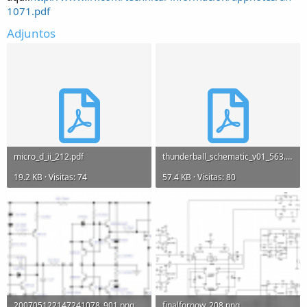
1071.pdf
Adjuntos
micro_d_ii_212.pdf
thunderball_schematic_v01_563.pdf
19.2 KB · Visitas: 74
57.4 KB · Visitas: 80
200705122147241078_901.png
finalfornow_208.png