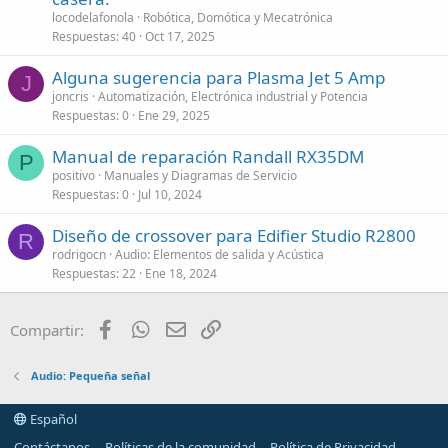
locodelafonola
Robótica, Domótica y Mecatrónica
Respuestas
40
Oct 17, 2025
Alguna sugerencia para Plasma Jet 5 Amp
J
joncris
Automatización, Electrónica industrial y Potencia
Respuestas
0
Ene 29, 2025
Manual de reparación Randall RX35DM
P
positivo
Manuales y Diagramas de Servicio
Respuestas
0
Jul 10, 2024
Diseño de crossover para Edifier Studio R2800
R
rodrigocn
Audio: Elementos de salida y Acústica
Respuestas
22
Ene 18, 2024
Facebook
WhatsApp
Email
Enlace
Compartir:
Audio: Pequeña señal
Español
Contáctanos
Políticas de la comunidad
Política de Privacidad