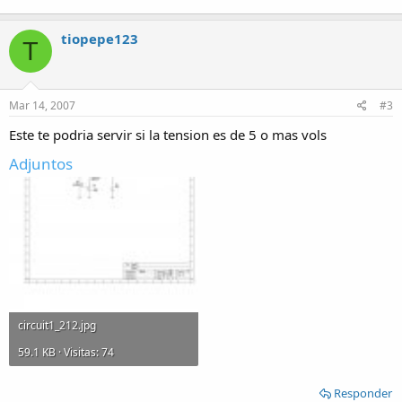
tiopepe123
T
Mar 14, 2007
#3
Este te podria servir si la tension es de 5 o mas vols
Adjuntos
circuit1_212.jpg
59.1 KB · Visitas: 74
Responder