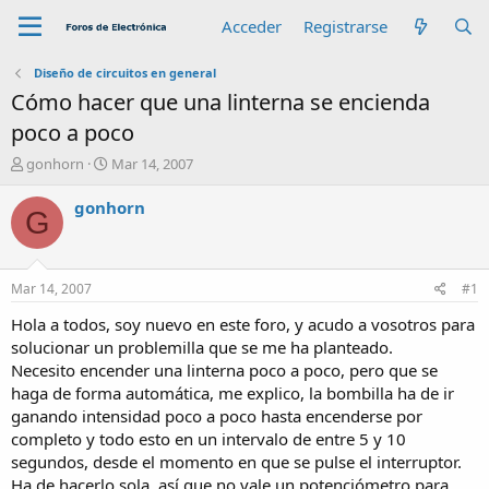
Acceder
Registrarse
Diseño de circuitos en general
Cómo hacer que una linterna se encienda
poco a poco
A
F
gonhorn
Mar 14, 2007
u
e
t
c
gonhorn
G
o
h
r
a
d
e
Mar 14, 2007
#1
i
n
Hola a todos, soy nuevo en este foro, y acudo a vosotros para
i
solucionar un problemilla que se me ha planteado.
c
Necesito encender una linterna poco a poco, pero que se
i
haga de forma automática, me explico, la bombilla ha de ir
o
ganando intensidad poco a poco hasta encenderse por
completo y todo esto en un intervalo de entre 5 y 10
segundos, desde el momento en que se pulse el interruptor.
Ha de hacerlo sola, así que no vale un potenciómetro para