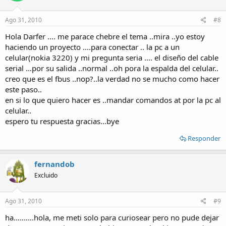
Ago 31, 2010
#8
Hola Darfer .... me parace chebre el tema ..mira ..yo estoy
haciendo un proyecto ....para conectar .. la pc a un
celular(nokia 3220) y mi pregunta seria .... el diseño del cable
serial ...por su salida ..normal ..oh pora la espalda del celular..
creo que es el fbus ..nop?..la verdad no se mucho como hacer
este paso..
en si lo que quiero hacer es ..mandar comandos at por la pc al
celular..
espero tu respuesta gracias...bye
Responder
fernandob
Excluido
Ago 31, 2010
#9
ha..........hola, me meti solo para curiosear pero no pude dejar