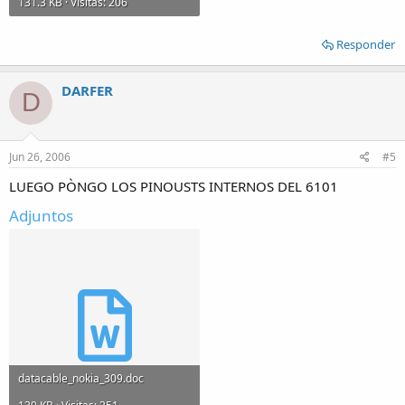
131.3 KB · Visitas: 206
Responder
DARFER
D
Jun 26, 2006
#5
LUEGO PÒNGO LOS PINOUSTS INTERNOS DEL 6101
Adjuntos
datacable_nokia_309.doc