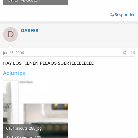
139 KB · Visitas: 251
Responder
DARFER
D
Jun 26, 2006
#6
HAY LOS TIENEN PELAOS SUERTEEEEEEEEE
Adjuntos
6101pinouts_280.jpg
47.1 KB · Visitas: 185