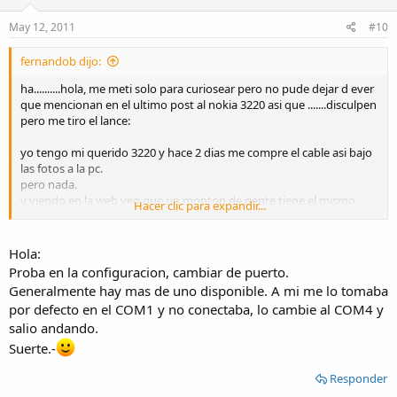
May 12, 2011
#10
fernandob dijo:
ha..........hola, me meti solo para curiosear pero no pude dejar d ever
que mencionan en el ultimo post al nokia 3220 asi que .......disculpen
pero me tiro el lance:
yo tengo mi querido 3220 y hace 2 dias me compre el cable asi bajo
las fotos a la pc.
pero nada.
y viendo en la web veo que un monton de gente tiene el mismo
Hacer clic para expandir...
drama.
alguien sabe por que ???
baje el programa de nokia pc suite o algo asi, trate y retrate.
Hola:
pero nada.
Proba en la configuracion, cambiar de puerto.
la pc no lo ve.
Generalmente hay mas de uno disponible. A mi me lo tomaba
por defecto en el COM1 y no conectaba, lo cambie al COM4 y
si hay algun trukito me pueden avisar .
salio andando.
gracias
Suerte.-
Responder