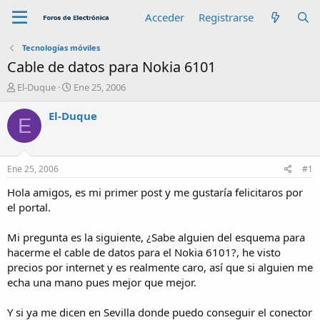
Acceder
Registrarse
Tecnologías móviles
Cable de datos para Nokia 6101
A
F
El-Duque
Ene 25, 2006
u
e
t
c
El-Duque
E
o
h
r
a
d
e
Ene 25, 2006
#1
i
n
Hola amigos, es mi primer post y me gustaría felicitaros por
i
el portal.
c
i
Mi pregunta es la siguiente, ¿Sabe alguien del esquema para
o
hacerme el cable de datos para el Nokia 6101?, he visto
precios por internet y es realmente caro, así que si alguien me
echa una mano pues mejor que mejor.
Y si ya me dicen en Sevilla donde puedo conseguir el conector