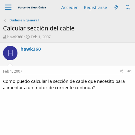
Acceder
Registrarse
Dudas en general
Calcular sección del cable
A
F
hawk360
Feb 1, 2007
u
e
t
c
hawk360
H
o
h
r
a
d
e
Feb 1, 2007
#1
i
n
Como puedo calcular la sección de cable que necesito para
i
alimentar a un motor de corriente continua?
c
i
o