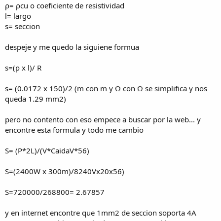
ρ= ρcu o coeficiente de resistividad
l= largo
s= seccion
despeje y me quedo la siguiene formua
s=(ρ x l)/ R
s= (0.0172 x 150)/2 (m con m y Ω con Ω se simplifica y nos
queda 1.29 mm2)
pero no contento con eso empece a buscar por la web... y
encontre esta formula y todo me cambio
S= (P*2L)/(V*CaidaV*56)
S=(2400W x 300m)/8240Vx20x56)
S=720000/268800= 2.67857
y en internet encontre que 1mm2 de seccion soporta 4A