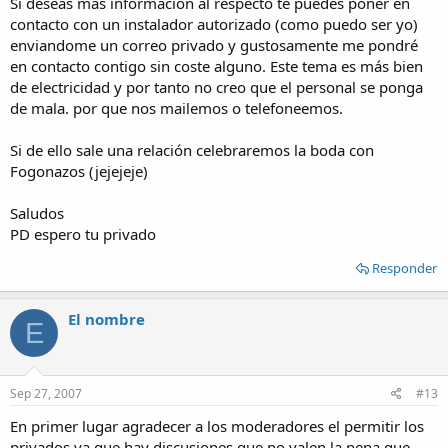
Si deseas más información al respecto te puedes poner en
contacto con un instalador autorizado (como puedo ser yo)
enviandome un correo privado y gustosamente me pondré
en contacto contigo sin coste alguno. Este tema es más bien
de electricidad y por tanto no creo que el personal se ponga
de mala. por que nos mailemos o telefoneemos.
Si de ello sale una relación celebraremos la boda con
Fogonazos (jejejeje)
Saludos
PD espero tu privado
Responder
El nombre
E
Sep 27, 2007
#13
En primer lugar agradecer a los moderadores el permitir los
privados ya que hay discusiones que no valen la pena que