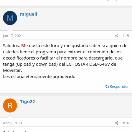
migueli
M
Jun 17, 2021
#15
Saludos
. M
e gusta este foro y me gustaría saber si alguien de
ustedes tiene el programa para extraer el contenido de los
decodificadores o facilitar el nombre para descargarlo
,
que
tenga (upload y download) del ECHOSTAR DSB-646V de
Movistar
.
L
es estaría eternamente agradecido.
Responder
Tigo22
Ago 8, 2021
#16