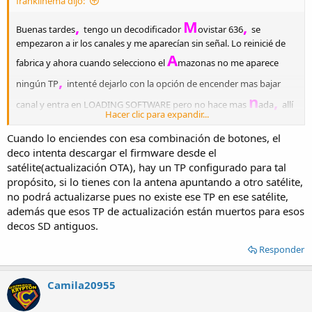
franklinema dijo:
,
M
,
Buenas tardes
tengo un decodificador
ovistar 636
se
empezaron a ir los canales y me aparecían sin señal. Lo reinicié de
A
fabrica y ahora cuando selecciono el
mazonas no me aparece
,
ningún TP
intenté dejarlo con la opción de encender mas bajar
n
,
canal y entra en LOADING SOFTWARE pero no hace mas
ada
allí
Hacer clic para expandir...
se queda.
Cuando lo enciendes con esa combinación de botones, el
deco intenta descargar el firmware desde el
satélite(actualización OTA), hay un TP configurado para tal
propósito, si lo tienes con la antena apuntando a otro satélite,
no podrá actualizarse pues no existe ese TP en ese satélite,
además que esos TP de actualización están muertos para esos
decos SD antiguos.
Responder
Camila20955