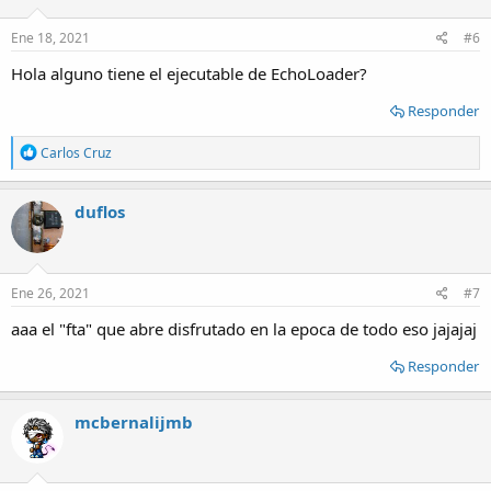
Ene 18, 2021
#6
Hola alguno tiene el ejecutable de EchoLoader?
Responder
R
Carlos Cruz
e
a
c
duflos
t
i
o
n
s
Ene 26, 2021
#7
:
aaa el "fta" que abre disfrutado en la epoca de todo eso jajajaj
Responder
mcbernalijmb