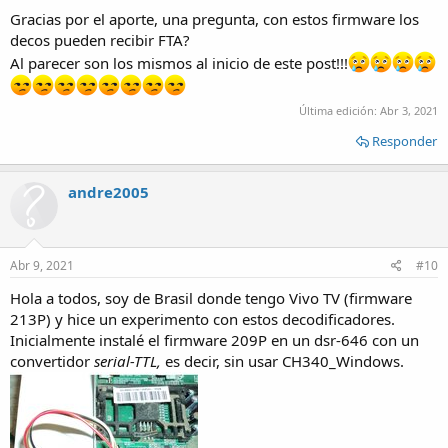
:
Gracias por el aporte, una pregunta, con estos firmware los
decos pueden recibir FTA?
Al parecer son los mismos al inicio de este post!!!
Última edición:
Abr 3, 2021
Responder
andre2005
Abr 9, 2021
#10
Hola a todos, soy de Brasil donde tengo Vivo TV (firmware
213P) y hice un experimento con estos decodificadores.
Inicialmente instalé el firmware 209P en un dsr-646 con un
convertidor
serial-TTL,
es decir, sin usar CH340_Windows.