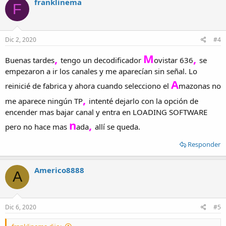
franklinema
F
t
i
o
n
s
Dic 2, 2020
#4
:
,
M
,
Buenas tardes
tengo un decodificador
ovistar 636
se
empezaron a ir los canales y me aparecían sin señal. Lo
A
reinicié de fabrica y ahora cuando selecciono el
mazonas no
,
me aparece ningún TP
intenté dejarlo con la opción de
encender mas bajar canal y entra en LOADING SOFTWARE
n
,
pero no hace mas
ada
allí se queda.
Responder
Americo8888
A
Dic 6, 2020
#5