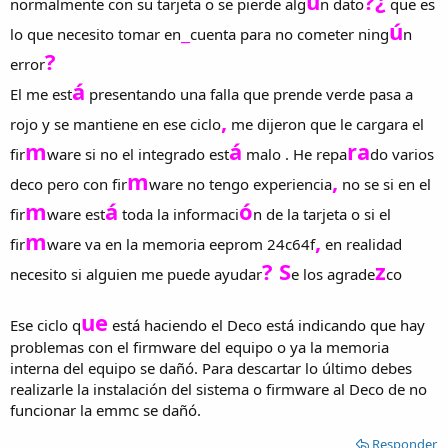
ú
?¿
normalmente con su tarjeta o se pierde alg
n dato
que es
_
ú
lo que necesito tomar en
cuenta para no cometer ning
n
?
error
á
El me est
presentando una falla que prende verde pasa a
,
rojo y se mantiene en ese ciclo
me dijeron que le cargara el
m
á
ra
fir
ware si no el integrado est
malo . He repa
do varios
m
,
deco pero con fir
ware no tengo experiencia
no se si en el
m
á
ó
fir
ware est
toda la informaci
n de la tarjeta o si el
m
,
fir
ware va en la memoria eeprom 24c64f
en realidad
? S
z
necesito si alguien me puede ayudar
e los agrade
co
ue
Ese ciclo q
está haciendo el Deco está indicando que hay
problemas con el firmware del equipo o ya la memoria
interna del equipo se dañó. Para descartar lo último debes
realizarle la instalación del sistema o firmware al Deco de no
funcionar la emmc se dañó.
Responder