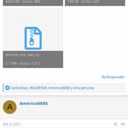
449.4 KB · Visitas: 480
188 KB · Visitas: 408
dsb 626, 636, 646.zip
5.7 MB · Visitas: 1,072
Responder
R
CarlosDiaz
,
WILMER28
,
Americo8888
y otra persona
e
a
c
Americo8888
A
t
i
o
n
s
Abr 3, 2021
#9