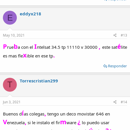
eddyx218
E
May 10, 2021
#13
P
b
I
,
é
rue
a con el
ntelsat 34.5 tp 11110 v 30000
este sat
lite
x
.
es mas fle
ible en ese tp
Responder
Torrescristian299
T
Jun 3, 2021
#14
í
,
Buenos d
as colegas
tengo un deco movistar 646 en
V
,
m
¿
enezuela
si le instalo el fir
ware
lo puedo usar