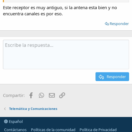
Este receptor es muy antiguo, si la antena esta bien y no
encuentra canales es por eso.
Responder
Si actualizo a la versión 20p, ¿cambiará a esta interfaz?
Responder
Facebook
WhatsApp
Email
Enlace
Compartir:
Telemática y Comunicaciones
Gracias.
Español
Contáctanos
Políticas de la comunidad
Política de Privacidad