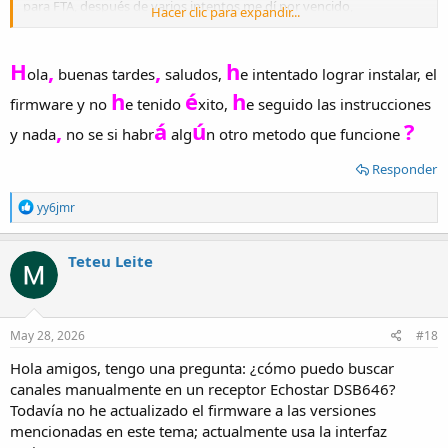
para FTA, después de varios intentos me dí por vencido,
Hacer clic para expandir...
conversando con un técnico Venezolano me dijo que sí hay un
firmware que permite FTA, quedó en enviarme un firmware pero no
se concretó nada.
H
,
,
h
ola
buenas tardes
saludos,
e intentado lograr instalar, el
Para cambiar el firmware utilizo el programa EchoLoader.exe
h
é
h
(versión 3.0) y una interface USB UART como el de la foto.
firmware y no
e tenido
xito,
e seguido las instrucciones
Subo los firmwares que tengo para que experimenten
,
á
ú
?
Saludos
y nada
no se si habr
alg
n otro metodo que funcione
Americo
Ver el archivo adjunto 189603
Ver el archivo adjunto
189604
Ver el archivo adjunto 189605
Ver el archivo adjunto 189607
Responder
R
yy6jmr
e
a
c
Teteu Leite
t
i
o
n
s
May 28, 2026
#18
:
Hola amigos, tengo una pregunta: ¿cómo puedo buscar
canales manualmente en un receptor Echostar DSB646?
Todavía no he actualizado el firmware a las versiones
mencionadas en este tema; actualmente usa la interfaz