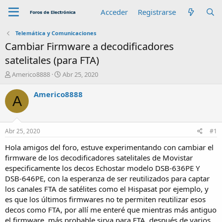
Acceder
Registrarse
Telemática y Comunicaciones
Cambiar Firmware a decodificadores
satelitales (para FTA)
A
F
Americo8888
Abr 25, 2020
u
e
t
c
Americo8888
A
o
h
r
a
d
e
Abr 25, 2020
#1
i
n
Hola amigos del foro, estuve experimentando con cambiar el
i
firmware de los decodificadores satelitales de Movistar
c
especificamente los decos Echostar modelo DSB-636PE Y
i
DSB-646PE, con la esperanza de ser reutilizados para captar
o
los canales FTA de satélites como el Hispasat por ejemplo, y
es que los últimos firmwares no te permiten reutilizar esos
decos como FTA, por allí me enteré que mientras más antiguo
el firmware, más probable sirva para FTA, después de varios