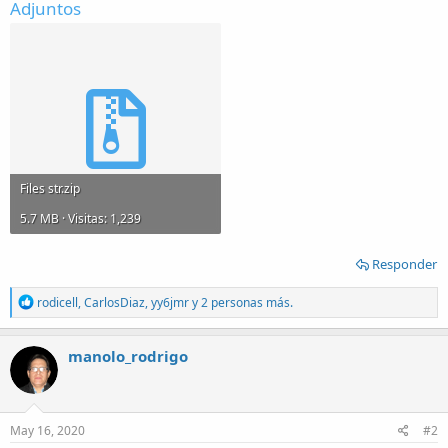
Adjuntos
Files str.zip
5.7 MB · Visitas: 1,239
Responder
R
rodicell
,
CarlosDiaz
,
yy6jmr
y 2 personas más.
e
a
c
manolo_rodrigo
t
i
o
n
s
May 16, 2020
#2
: