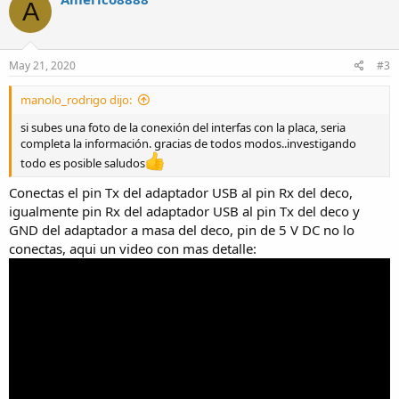
A
t
i
o
n
s
May 21, 2020
#3
:
manolo_rodrigo dijo:
si subes una foto de la conexión del interfas con la placa, seria
completa la información. gracias de todos modos..investigando
todo es posible saludos
Conectas el pin Tx del adaptador USB al pin Rx del deco,
igualmente pin Rx del adaptador USB al pin Tx del deco y
GND del adaptador a masa del deco, pin de 5 V DC no lo
conectas, aqui un video con mas detalle: