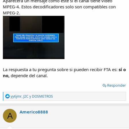
Aparecerá un mensaje como este si el canal tiene video
MPEG-4. Estos decodificadores solo son compatibles con
MPEG-2.
La respuesta a tu pregunta sobre si pueden recibir FTA es:
sí o
no,
depende del canal.
Responder
R
yy6jmr
,
J2C
y
DOSMETROS
e
a
c
Americo8888
A
t
i
o
n