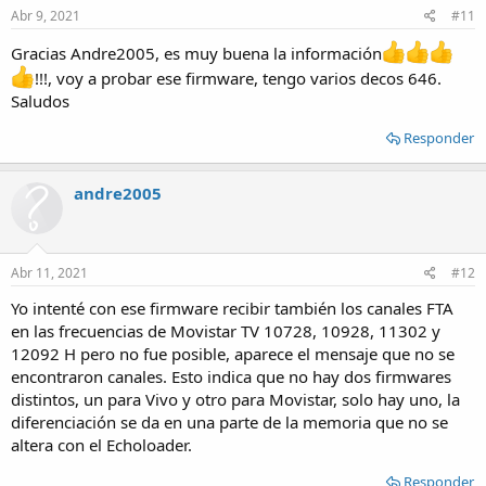
s
Abr 9, 2021
#11
:
Gracias Andre2005, es muy buena la información
!!!, voy a probar ese firmware, tengo varios decos 646.
Saludos
Responder
andre2005
Abr 11, 2021
#12
Yo intenté con ese firmware recibir también los canales FTA
en las frecuencias de Movistar TV 10728, 10928, 11302 y
12092 H pero no fue posible, aparece el mensaje que no se
encontraron canales. Esto indica que no hay dos firmwares
distintos, un para Vivo y otro para Movistar, solo hay uno, la
diferenciación se da en una parte de la memoria que no se
altera con el Echoloader.
Responder