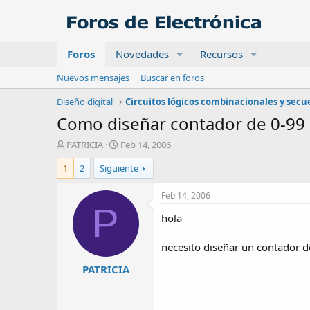
Foros
Novedades
Recursos
Nuevos mensajes
Buscar en foros
Diseño digital
Como diseñar contador de 0-99 ut
A
F
PATRICIA
Feb 14, 2006
u
e
1
2
Siguiente
t
c
o
h
r
a
Feb 14, 2006
d
P
hola
e
i
n
necesito diseñar un contador de
i
PATRICIA
c
i
o