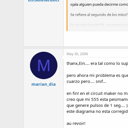
ojala alguien pueda decirme como 
Se refiere al segundo de los míos?
En donde dice MCRL se agrega el d
el interruptor de pausa, si lo pone
Saludos
May 30, 2006
M
thanx,Ein.... era tal como lo sup
pero ahora mi problema es que 
cuarzo pero.... snif...
marian_dia
en fin! en el circuit maker no 
creo que mi 555 esta pesimamen
que genere pulsos de 1 seg.... ).
este diagrama no esta corregido
au revoir!