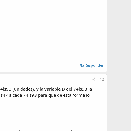
Responder
#2
4ls93 (unidades), y la variable D del 74ls93 la
ls47 a cada 74ls93 para que de esta forma lo