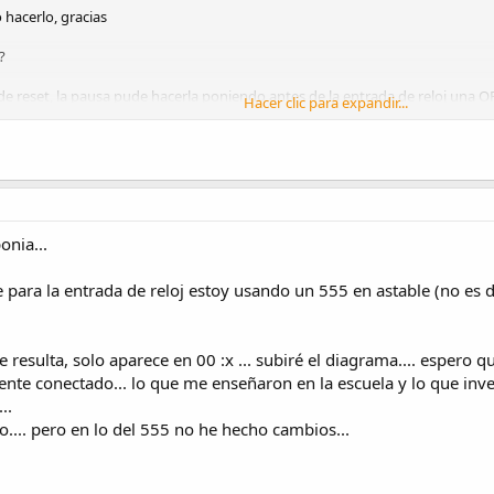
hacerlo, gracias
?
e reset, la pausa pude hacerla poniendo antes de la entrada de reloj una OR
Hacer clic para expandir...
 1, la entrada de reloj estará siempre en 1 y al no haber transición de alto 
onia...
para la entrada de reloj estoy usando un 555 en astable (no es de
me resulta, solo aparece en 00 :x ... subiré el diagrama.... esper
te conectado... lo que me enseñaron en la escuela y lo que inve
..
.... pero en lo del 555 no he hecho cambios...