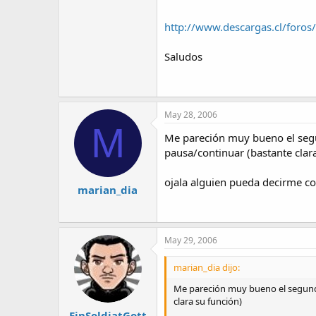
http://www.descargas.cl/foro
Saludos
May 28, 2006
M
Me pareción muy bueno el segun
pausa/continuar (bastante clar
ojala alguien pueda decirme c
marian_dia
May 29, 2006
marian_dia dijo:
Me pareción muy bueno el segundo 
clara su función)
EinSoldiatGott