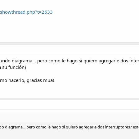
s/showthread.php?t=2633
do diagrama... pero como le hago si quiero agregarle dos interr
a su función)
omo hacerlo, gracias mua!
diagrama... pero como le hago si quiero agregarle dos interruptores? esto