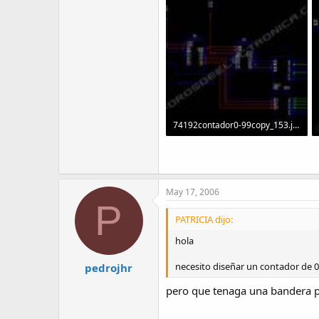
74192contador0-99copy_153.jpg
56.3 KB · Visitas: 2,091
May 17, 2006
P
PATRICIA dijo:
hola
necesito diseñar un contador de 0-9
pedrojhr
pero que tenaga una bandera 