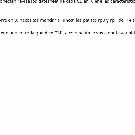
ectan revisa los datesheet de cada CI, ahi viene las caracteristic
rre en 9, necesitas mandar a "unos" las patitas rp0 y rp1 del 74l
ene una entrada que dice "IN", a esta patita le vas a dar la variab