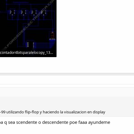
contador4bitsparalelocopy_136.jpg
33 KB · Visitas: 14,104
9 utilizando flip-flop y haciendo la visualizacion en display
pa q sea scendente o descendente poe faaa ayundeme