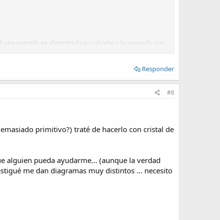
 una entrada es alimentada por el reloj y la segunda por
a bajo el contador no aumenta.
Responder
#8
masiado primitivo?) traté de hacerlo con cristal de
o que alguien pueda ayudarme... (aunque la verdad
stigué me dan diagramas muy distintos ... necesito