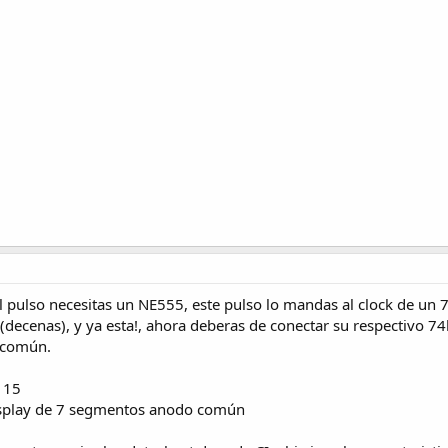
el pulso necesitas un NE555, este pulso lo mandas al clock de un 7
(decenas), y ya esta!, ahora deberas de conectar su respectivo 74
o común.
a 15
display de 7 segmentos anodo común