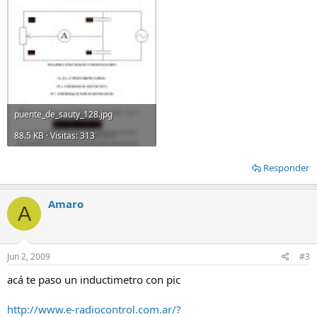
puente_de_sauty_128.jpg
88.5 KB · Visitas: 313
Responder
Amaro
A
Jun 2, 2009
#3
acá te paso un inductimetro con pic
http://www.e-radiocontrol.com.ar/?