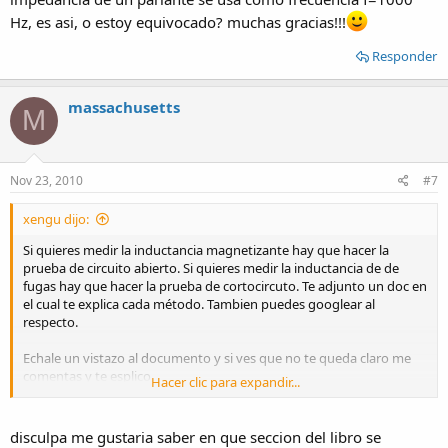
Hz, es asi, o estoy equivocado? muchas gracias!!!
Responder
massachusetts
M
Nov 23, 2010
#7
xengu dijo:
Si quieres medir la inductancia magnetizante hay que hacer la
prueba de circuito abierto. Si quieres medir la inductancia de de
fugas hay que hacer la prueba de cortocircuto. Te adjunto un doc en
el cual te explica cada método. Tambien puedes googlear al
respecto.
Echale un vistazo al documento y si ves que no te queda claro me
comentas y te esplico.
Hacer clic para expandir...
Un saludo.
disculpa me gustaria saber en que seccion del libro se