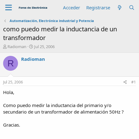
Acceder
Registrarse
Automatización, Electrónica industrial y Potencia
como puedo medir la inductancia de un
transformador
A
F
Radioman
Jul 25, 2006
u
e
t
c
Radioman
R
o
h
r
a
d
e
Jul 25, 2006
#1
i
n
Hola,
i
c
Como puedo medir la inductancia del primario y/o
i
secundario de un transformador de alimentación 50Hz ?
o
Gracias.