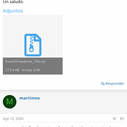
Un saludo.
Adjuntos
transformadores_796.zip
273.4 KB · Visitas: 638
Responder
martinno
M
Ago 10, 2009
#5