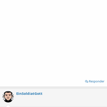
Responder
EinSoldiatGott