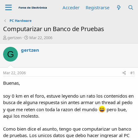
Acceder
Registrarse
PC Hardware
Computarizar un Banco de Pruebas
A
F
gertzen
Mar 22, 2006
u
e
t
c
gertzen
G
o
h
r
a
d
e
Mar 22, 2006
#1
i
n
Buenas,
i
c
soy 0 km en el foro, estuve leyendo un rato los contenidos en
i
busca de alguna respuesta sin antes armar un thread al pedo
o
y que me reten con toda la razon del mundo
pero bue,
aqui los molesto.
Como bien dice el asunto, tengo que computarizar un banco
de pruebas. Los unicos datos que debo hacer ingresar al PC