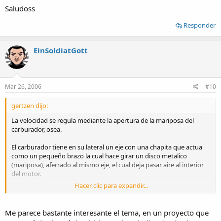
Saludoss
Responder
EinSoldiatGott
Mar 26, 2006
#10
gertzen dijo:
La velocidad se regula mediante la apertura de la mariposa del
carburador, osea.
El carburador tiene en su lateral un eje con una chapita que actua
como un pequeño brazo la cual hace girar un disco metalico
(mariposa), aferrado al mismo eje, el cual deja pasar aire al interior
del motor.
Hacer clic para expandir...
El aire pasa por un tuvo llamado venturi el cual tiene un pequeño
orificio que deja salir la nafta por pura succion que produce el aire al
pasar a gran velocidad, resultando asi una aceleracion.
Me parece bastante interesante el tema, en un proyecto que