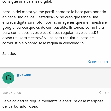
consigue una balanza digital.
de la prueba.
pero lo del motor ya me perdí, como se le hace para ponerlo
Balanza:
en cada uno de los 3 estados???? no creo que tenga una
Lamentablemente es mecanica, pero preferiria incorporar una
entrada digital su motor, por las imágenes que me muestra el
digital. Te describo el banco, es el motor, cuyo cigueñal esta
google, parece que es de combustible. Entonces como hará
vinculado a un eje y este es frenado por un freno hidráulico. Se
para con dispositivos electrónicos regular la velocidad??
transmite la fuerza por una palanca cuyo extremo "tira"
acaso utilizará electroválvulas para regular el paso de
verticalmente hacia abajo de una balanza mecanica. Aunque no lo
combustible o como se le regula la velocidad???
parezca es un metodo preciso y util.
Preferiria que sea una balanza digital para poder simplificar la tarea,
voy a intentar incorporar una.
Saludos
Lo que principalmente le interesa al preparador del motor, es la
Responder
curva de potencia del motor. Computarizar traería mucha agilidad al
proceso de "banqueo" y, sobre todo, precision.
gertzen
G
y bue, eso seria el asunto, muchas gracias por responder, saludos!!
Mar 25, 2006
#9
La velocidad se regula mediante la apertura de la mariposa
del carburador, osea.