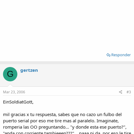
Responder
gertzen
G
Mar 23, 2006
#3
EinSoldiatGott,
mil gracias x tu respuesta, sabes que no cazo un fulbo del
puerto serial por eso me tire mas al paralelo. Imaginate,
romperia las OO preguntando... "y donde esta ese puerto?",
"anda con corriente tambieeen???"... naaa ni da, por eso le tire