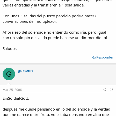
varias entradas y la transfieren a 1 sola salida.
Lo del multiplexor iria como trompada, porque pensa que yo podria
activar 1 pin de salida y tengo 5 entradas, activo otro pin de salida y
Con unas 3 salidas del puerto paralelo podría hacer 8
tengo otras 5 entradas diferentes. Entonces podria tomar 5 y 5 mas
para armarme 10 bit de resolucion para las RPM y otros 10 bit de
convinaciones del multiplexor.
resolucion para los kgf del motor en la balanza (Allllta precision!).
Ahora eso del solenoide no entiendo como iría, pero igual
Es una idea nomas, no se si andaria, seguro que uds deben saber de
con un solo pin de salida puede hacerse un dimmer digital
esto, para que se den una idea soy estudiante de ingenieria
industrial, algo de programacion habre hecho en mi vida (C++, VB6,
Saludos
ASP, etc) pero la electronica me hace talco.
Responder
Asi que bue, mil gracias gente, espero me confirmen si puede
caminar o no. saludoss!
gertzen
G
Mar 25, 2006
#5
EinSoldiatGott,
despues me quede pensando en lo del solenoide y la verdad
que me parece q tire fruta, yo estaba pensando en algo que