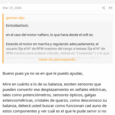
Mar 25, 2006
#8
gertzen dijo:
EinSoldiatGott,
en el caso del motor naftero, lo que haria desde el soft es:
Estando el motor en marcha y regulando adecuadamente, el
usuario fija el N° de RPM maximo del rango a testear, fija el N° de
RPM minimo para acelerar a fondo, clickea en "Comenzar" ( o lo que
seea) y el programa manda por el puerto paralelo una señal al
Hacer clic para expandir...
acelerador del motor en 2 fases.
Fases de aceleracion:
Bueno pues ya no se en que le puedo ayudar,.
- 1ra Fase, el acelerador se acciona en un minimo porcentaje (30%
Mire en cuánto a lo de su balanza, existen sensores que
aprox) hasta que las RPM lleguen al minimo de la primera fase
pueden convertir ese desplazamiento en señales eléctricas,
- 2da Fase, pasadas las RPM minimas de la 1ra, se acciona al
tales como potenciómetros, sensores ópticos, galgas
acelerador a un 100%.
extenciométricas, cristales de quarzo, como desconosco su
Las fases de aceleracion las pense porque, en un motor naftero a
balanza, deberá usted buscar como funcionan cad auno de
carburador, al acelerar a fondo estando en ralenti se ahoga un poco
estos componentes y ver cuál es el que le pude servir si no
y no rendiria adecuadamente a bajo regimen afectando la eficacia