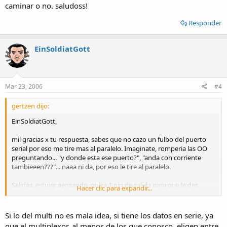
caminar o no. saludoss!
Responder
EinSoldiatGott
Mar 23, 2006
#4
gertzen dijo:
EinSoldiatGott,
mil gracias x tu respuesta, sabes que no cazo un fulbo del puerto
serial por eso me tire mas al paralelo. Imaginate, romperia las OO
preguntando... "y donde esta ese puerto?", "anda con corriente
tambieeen???"... naaa ni da, por eso le tire al paralelo.
Salidas, estuve pensando, quiza 1 pin de salida para que le des
Hacer clic para expandir...
aceleracion al motor por medio de un solenoide (porque pensa que
es acelerar a fondo nomas) o similar para acelerar el motor hasta X
(controladas por las entradas ) RPM y asi automatizar totalmente la
Si lo del multi no es mala idea, si tiene los datos en serie, ya
prueba.
que el multiplexor, al menos de los que conosco, eligen entre