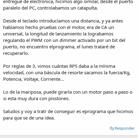
entregué de electrónica, hicimos algo similar, desde el puerto
Al hacer fuerza el motor a apertura de dicha mariposa no debe ser
paralelo del PC, controlabamos un catapulta.
total cuando se encuentra a bajo regimen (menos de 2500 RPM)
porque sino se ahogaria.
Desde el teclado introducíamos una distancia, y ya antes
En sintesis, solo necesitaria algun tipo de actuador mecanico para
habíamos hecho pruebas con el motor, era de CA un
que produzca dicha abertura en la mariposa del carburador. La
universal, la longitud de lanzamiento la lograbamos
apertura total se logra girando 90° el eje de la mariposa.
regulando el PWM con un dimmer activado por un bit del
puerto, no encuentro elprograma, el lunes trataré de
y nada mas, pora ahora
recuperarlo.
Saludoss
Por reglas de 3, vimos cuántas RPS daba a la mínima
velocidad, con una báscula de resorte sacamos la fuerza/Kg,
Potencia, Voltaje, Corriente...
Lo de la mariposa, puede girarla con un motor paso a paso o
si esta muy dura con pisstones.
Saludos y voy a tratr de conseguir es eprograma que hicimos
para que se de una idea.
Responder