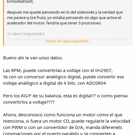
EinSoldiatGott,
despues me quede pensando en lo del solenoide y la verdad que
me parece q tire fruta, yo estaba pensando en algo que active el
acelerador del motor. Tendria que tener 3 posiciones:
1) ralenti (regulando)
2) aceleracion en baja (porque los motores van a ser con carburador,
Hacer clic para expandir...
si los aceleras a fondo de una se ahogan)
3) aceleracion a fondo
Bueno ahi le van unso datos.
eso calculo que con 2 salidas lo podria hacer, y despues lo del
multiplexor, como lo hago? algun pic en particular?
Las RPM, puede convertirlas a voltaje con el lm2907,
Ya con un conversor analógico digital, puede convertir ese
Graciasss, saludoss
voltaje analógico a digital de 4 bits. con ADC0804
Pero los KG/F de su balanza, esta es digital?? o como piensa
convertirlos a voltaje????
Ahora, desconosco como funciona un motor como el que
menciona, si fuera un motor CD, puede regularle la velocidad
con PWM o con un convertidor de D/A, manda diferenets
convinaciones por el puerto paralelo y se convierten a