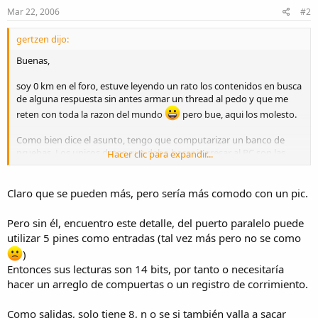
Mar 22, 2006
#2
gertzen dijo:
Buenas,
soy 0 km en el foro, estuve leyendo un rato los contenidos en busca
de alguna respuesta sin antes armar un thread al pedo y que me
reten con toda la razon del mundo
pero bue, aqui los molesto.
Como bien dice el asunto, tengo que computarizar un banco de
pruebas. Los unicos datos que debo hacer ingresar al PC son las
Hacer clic para expandir...
RPM del motor y los KG/f que hace sobre una balanza.
Anduve revolviendo por ahi y llegue a la conclusion (nose si errada)
Claro que se pueden más, pero sería más comodo con un pic.
de que me conviene el puerto paralelo. En sintesis, tengo que
capturar la señal de RPM (pense en convertir los pulsos del sensor
Pero sin él, encuentro este detalle, del puerto paralelo puede
en un numero binario con una resolucion de 8 bits) y capturar la
utilizar 5 pines como entradas (tal vez más pero no se como
señal de la balanza con una resolucion de 6 bits, como para hacerlo
)
bastante preciso.
Entonces sus lecturas son 14 bits, por tanto o necesitaría
Si ven que no es muy jodido y se pueden agregar mas lecturas,
hacer un arreglo de compuertas o un registro de corrimiento.
onda temperatura del motor, presion de aceite, etc, bienvenidas son
las sugerencias.
Como salidas, solo tiene 8, n o se si también valla a sacar