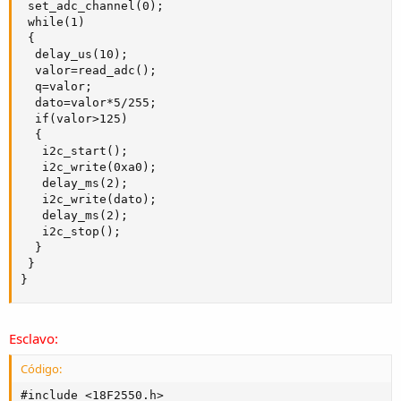
 set_adc_channel(0);

 while(1)

 {

  delay_us(10);

  valor=read_adc();

  q=valor;

  dato=valor*5/255;

  if(valor>125)

  {

   i2c_start(); 

   i2c_write(0xa0); 

   delay_ms(2);

   i2c_write(dato);

   delay_ms(2);

   i2c_stop();

  }

 }

}
Esclavo:
Código:
#include <18F2550.h>
