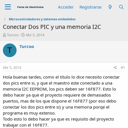
Acceder
Registrarse
Microcontroladores y sistemas embebidos
Conectar Dos PIC y una memoria I2C
A
F
Turcoo
Abr 5, 2014
u
e
t
c
Turcoo
T
o
h
r
a
d
e
Abr 5, 2014
#1
i
n
Hola buenas tardes, como el titulo lo dice necesito conectar
i
dos pics entre si, y que el maestro este conectado a una
c
memoria I2C EEPROM, los pics deben ser 16F877. Esto lo
i
debo hacer ya que el proyecto requiere de demasiados
o
puertos, mas de los que dispone el 16F877 (por eso debo
conectar los dos pics entre si) y una memoria porqe el
programa es muy extenso.
Todo esto lo debo hacer ya que es requisito del proyecto
trabajar con el 16F877.