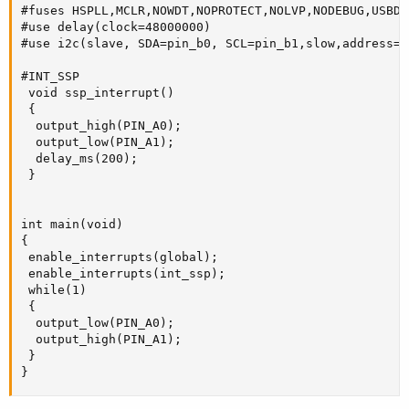
#fuses HSPLL,MCLR,NOWDT,NOPROTECT,NOLVP,NODEBUG,USBDI
#use delay(clock=48000000)

#use i2c(slave, SDA=pin_b0, SCL=pin_b1,slow,address=0x
#INT_SSP

 void ssp_interrupt()

 {

  output_high(PIN_A0);

  output_low(PIN_A1);

  delay_ms(200);

 }

int main(void)

{

 enable_interrupts(global);

 enable_interrupts(int_ssp);

 while(1)

 {

  output_low(PIN_A0);

  output_high(PIN_A1);

 }

}