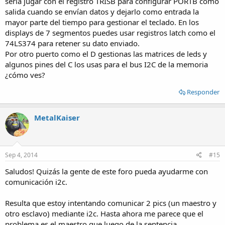
sería jugar con el registro TRISB para configurar PORTB como
salida cuando se envían datos y dejarlo como entrada la
mayor parte del tiempo para gestionar el teclado. En los
displays de 7 segmentos puedes usar registros latch como el
74LS374 para retener su dato enviado.
Por otro puerto como el D gestionas las matrices de leds y
algunos pines del C los usas para el bus I2C de la memoria
¿cómo ves?
Responder
MetalKaiser
Sep 4, 2014
#15
Saludos! Quizás la gente de este foro pueda ayudarme con
comunicación i2c.
Resulta que estoy intentando comunicar 2 pics (un maestro y
otro esclavo) mediante i2c. Hasta ahora me parece que el
problema es el maestro que luego de la sentencia