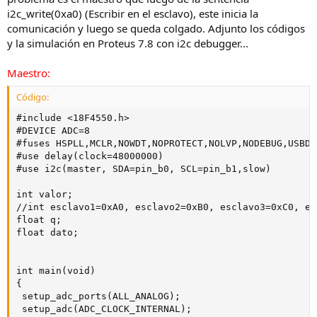
i2c_write(0xa0) (Escribir en el esclavo), este inicia la
comunicación y luego se queda colgado. Adjunto los códigos
y la simulación en Proteus 7.8 con i2c debugger...
Maestro:
Código:
#include <18F4550.h>

#DEVICE ADC=8

#fuses HSPLL,MCLR,NOWDT,NOPROTECT,NOLVP,NODEBUG,USBDI
#use delay(clock=48000000)

#use i2c(master, SDA=pin_b0, SCL=pin_b1,slow)

int valor;

//int esclavo1=0xA0, esclavo2=0xB0, esclavo3=0xC0, es
float q;

float dato;

int main(void)

{

 setup_adc_ports(ALL_ANALOG);

 setup_adc(ADC_CLOCK_INTERNAL);
