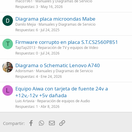
maco1961
Manuales y Diagramas de Servicio
Respuestas
3
May 16, 2026
Diagrama placa microondas Mabe
Danilo Mejia
Manuales y Diagramas de Servicio
Respuestas
6
Jul 24, 2025
Firmware corrupto en placa S.T.CS2560P851
T
TapTap2013
Reparación de TV y equipos de Video
Respuestas
0
Jul 24, 2026
Diagrama o Schematic Lenovo A740
Adorisman
Manuales y Diagramas de Servicio
Respuestas
4
Ene 24, 2026
Equipo Aiwa con tarjeta de fuente 24v a
L
+12v,-12v +5v dañada
Luis Artavia
Reparación de equipos de Audio
Respuestas
1
Abr 8, 2026
Facebook
WhatsApp
Email
Enlace
Compartir: