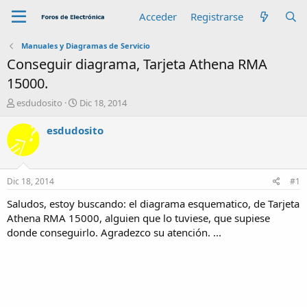
Acceder
Registrarse
Manuales y Diagramas de Servicio
Conseguir diagrama, Tarjeta Athena RMA
15000.
A
F
esdudosito
Dic 18, 2014
u
e
t
c
esdudosito
o
h
r
a
d
e
Dic 18, 2014
#1
i
n
Saludos, estoy buscando: el diagrama esquematico, de Tarjeta
i
Athena RMA 15000, alguien que lo tuviese, que supiese
c
donde conseguirlo. Agradezco su atención. ...
i
o