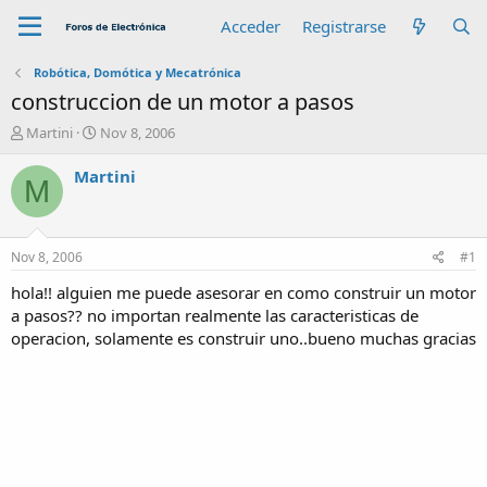
Acceder
Registrarse
Robótica, Domótica y Mecatrónica
construccion de un motor a pasos
A
F
Martini
Nov 8, 2006
u
e
t
c
Martini
M
o
h
r
a
d
e
Nov 8, 2006
#1
i
n
hola!! alguien me puede asesorar en como construir un motor
i
a pasos?? no importan realmente las caracteristicas de
c
operacion, solamente es construir uno..bueno muchas gracias
i
o