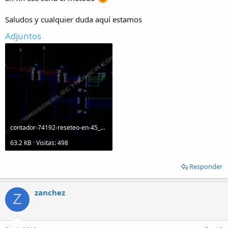
Saludos y cualquier duda aquí estamos
Adjuntos
contador-74192-reseteo-en-45_207.jpg
63.2 KB · Visitas: 498
Responder
zanchez
Z