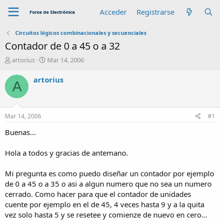
Acceder
Registrarse
Circuitos lógicos combinacionales y secuenciales
Contador de 0 a 45 o a 32
A
F
artorius
Mar 14, 2006
u
e
t
c
artorius
A
o
h
r
a
d
e
Mar 14, 2006
#1
i
n
Buenas...
i
c
Hola a todos y gracias de antemano.
i
o
Mi pregunta es como puedo diseñar un contador por ejemplo
de 0 a 45 o a 35 o asi a algun numero que no sea un numero
cerrado. Como hacer para que el contador de unidades
cuente por ejemplo en el de 45, 4 veces hasta 9 y a la quita
vez solo hasta 5 y se resetee y comienze de nuevo en cero...