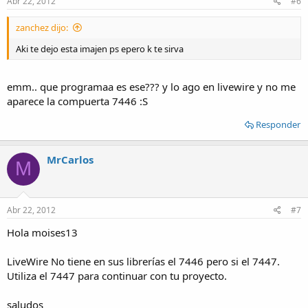
Abr 22, 2012
#6
zanchez dijo:
Aki te dejo esta imajen ps epero k te sirva
emm.. que programaa es ese??? y lo ago en livewire y no me
aparece la compuerta 7446 :S
Responder
MrCarlos
M
Abr 22, 2012
#7
Hola moises13
LiveWire No tiene en sus librerías el 7446 pero si el 7447.
Utiliza el 7447 para continuar con tu proyecto.
saludos