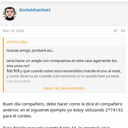
EinSoldiatGott
Mar 14, 2006
#4
artorius dijo:
Gracias amigo, probaré asi...
seria hacer un areglo con compuertas en este caso agarrando los
tres unos no?
1
00
1
0
1
y que cuando esten esos encendidos mande el uno al reset,
y como dices tu en cuando a la transicion si no queda bien ya seria
con una nand.
Hacer clic para expandir...
Si es que entendi bien
Probare y les digo. Gracias
Buen día compañero, debe hacer como le dice el compañero
anterior, en el siguienet ejemplo yo estoy utilizando 2*74192
para el conteo.
Para decirle que solo cuente hasta 44, le agregué unas