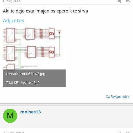
Dic 8, 2009
#5
Aki te dejo esta imajen ps epero k te sirva
Adjuntos
contadormod61ew2.jpg
73.8 KB · Visitas: 549
Responder
moises13
M