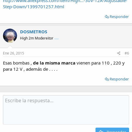
http://www.aliexpress.com/item/High...-30V-12A-Adjustable-
Step-Down/1399701257.html
Responder
DOSMETROS
High 2m Modereitor
Ene 26, 2015
#6
Esas bombas ,
de la misma marca
vienen para 110 , 220 y
para 12 V , además de . . . .
Responder