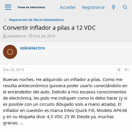
Acceder
Registrarse
Reparación de Electrodomésticos
Convertir inflador a pilas a 12 VDC
A
F
oskielectro
Ene 24, 2015
u
e
t
c
oskielectro
O
o
h
r
a
d
e
Ene 24, 2015
#1
i
n
Buenas noches. He adquirido un inflador a pilas. Como me
i
resulta antieconómico quisiera poder usarlo conectándolo en
c
el encendedor del auto. Debido a mis escasos conocimientos
i
de electrónica, les pido me indiquen como lo debo hacer (y si
o
es posible con un circuito dibujado solo a mano alzada). El
inflador en cuestión es marca Intex Quick Fill, Modelo AP638
y en su etiqueta dice: 4,5 VDC 25 W. Desde ya, muchas
gracias. ...