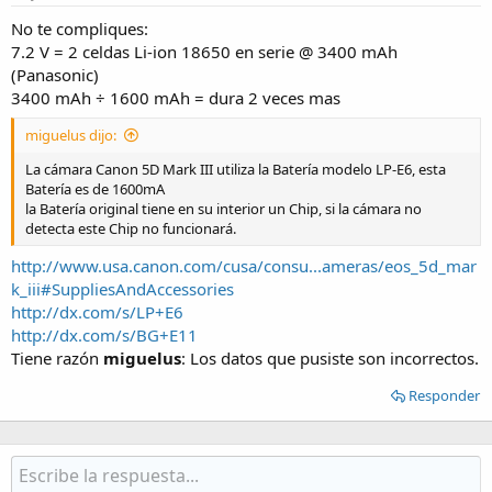
No te compliques:
7.2 V = 2 celdas Li-ion 18650 en serie @ 3400 mAh
(Panasonic)
3400 mAh ÷ 1600 mAh = dura 2 veces mas
miguelus dijo:
La cámara Canon 5D Mark III utiliza la Batería modelo LP-E6, esta
Batería es de 1600mA
la Batería original tiene en su interior un Chip, si la cámara no
detecta este Chip no funcionará.
http://www.usa.canon.com/cusa/consu...ameras/eos_5d_mar
k_iii#SuppliesAndAccessories
http://dx.com/s/LP+E6
http://dx.com/s/BG+E11
Tiene razón
miguelus
: Los datos que pusiste son incorrectos.
Responder