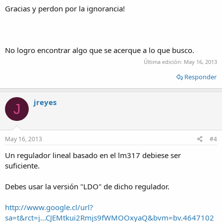
Gracias y perdon por la ignorancia!
No logro encontrar algo que se acerque a lo que busco.
Última edición:
May 16, 2013
Responder
jreyes
J
May 16, 2013
#4
Un regulador lineal basado en el lm317 debiese ser
suficiente.
Debes usar la versión "LDO" de dicho regulador.
http://www.google.cl/url?
sa=t&rct=j...CJEMtkui2Rmjs9fWMOOxyaQ&bvm=bv.4647102