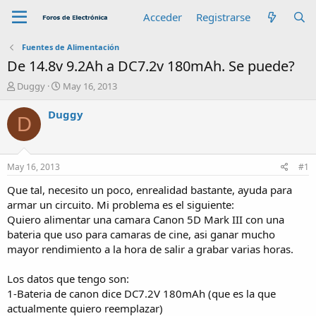
Acceder
Registrarse
Fuentes de Alimentación
De 14.8v 9.2Ah a DC7.2v 180mAh. Se puede?
A
F
Duggy
May 16, 2013
u
e
t
c
Duggy
D
o
h
r
a
d
e
May 16, 2013
#1
i
n
Que tal, necesito un poco, enrealidad bastante, ayuda para
i
armar un circuito. Mi problema es el siguiente:
c
Quiero alimentar una camara Canon 5D Mark III con una
i
bateria que uso para camaras de cine, asi ganar mucho
o
mayor rendimiento a la hora de salir a grabar varias horas.
Los datos que tengo son:
1-Bateria de canon dice DC7.2V 180mAh (que es la que
actualmente quiero reemplazar)