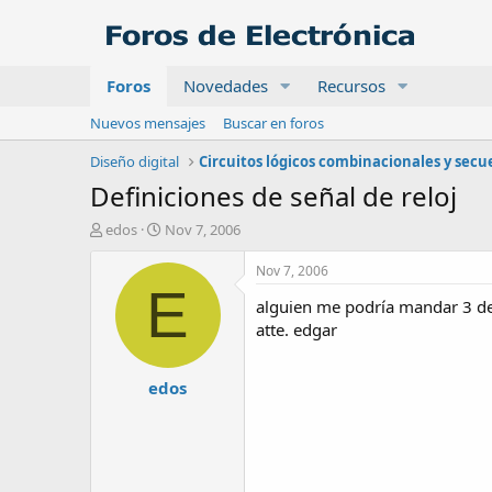
Foros
Novedades
Recursos
Nuevos mensajes
Buscar en foros
Diseño digital
Definiciones de señal de reloj
A
F
edos
Nov 7, 2006
u
e
t
c
Nov 7, 2006
o
h
E
alguien me podría mandar 3 def
r
a
d
atte. edgar
e
i
edos
n
i
c
i
o