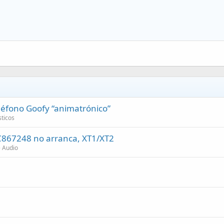
eléfono Goofy “animatrónico”
ticos
C867248 no arranca, XT1/XT2
e Audio