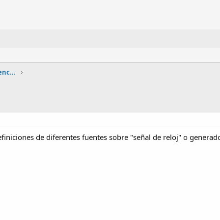
Circuitos lógicos combinacionales y secuenciales
iniciones de diferentes fuentes sobre "señal de reloj" o genera