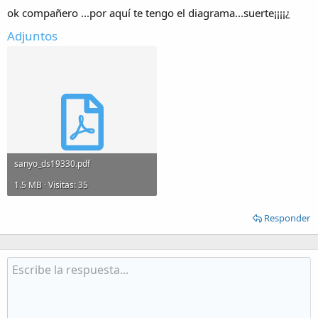
ok compañero ...por aquí te tengo el diagrama...suerte¡¡¡¡¿
Adjuntos
sanyo_ds19330.pdf
1.5 MB · Visitas: 35
Responder