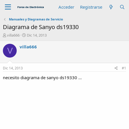
Acceder
Registrarse
Manuales y Diagramas de Servicio
Diagrama de Sanyo ds19330
A
F
villa666
Dic 14, 2013
u
e
t
c
villa666
V
o
h
r
a
d
e
Dic 14, 2013
#1
i
n
necesito diagrama de sanyo ds19330 ...
i
c
i
o