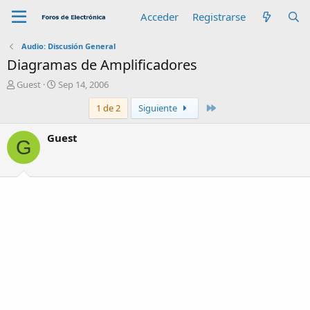
Acceder
Registrarse
Audio: Discusión General
Diagramas de Amplificadores
A
F
Guest
Sep 14, 2006
u
e
Último
1 de 2
Siguiente
t
c
o
h
r
a
Guest
G
d
e
i
n
i
c
i
o