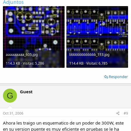
Adjuntos
aaaaaaaaa_605.jpg
bbbbbbbbbbbbb_113.jpg
114.3 KB · Visitas: 5,286
114.4 KB · Visitas: 6,785
Responder
Guest
G
Oct 31, 2006
#9
Ahora les traigo un esquematico de un poder de 300W, este
en su version puente es muy eficiente en pruebas se le ha