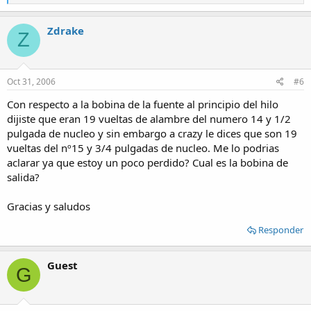
e
a
c
Zdrake
Z
t
i
o
n
s
Oct 31, 2006
#6
:
Con respecto a la bobina de la fuente al principio del hilo
dijiste que eran 19 vueltas de alambre del numero 14 y 1/2
pulgada de nucleo y sin embargo a crazy le dices que son 19
vueltas del nº15 y 3/4 pulgadas de nucleo. Me lo podrias
aclarar ya que estoy un poco perdido? Cual es la bobina de
salida?
Gracias y saludos
Responder
Guest
G