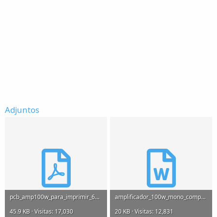
Adjuntos
pcb_amp100w_para_imprimir_643.pdf
amplificador_100w_mono_componentes_852.doc
45.9 KB · Visitas: 17,030
20 KB · Visitas: 12,831