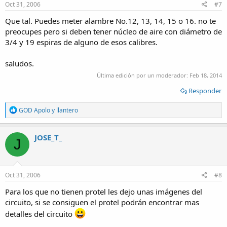
Oct 31, 2006
#7
Que tal. Puedes meter alambre No.12, 13, 14, 15 o 16. no te
preocupes pero si deben tener núcleo de aire con diámetro de
3/4 y 19 espiras de alguno de esos calibres.
saludos.
Última edición por un moderador:
Feb 18, 2014
Responder
R
GOD Apolo
y
llantero
e
a
c
JOSE_T_
J
t
i
o
n
s
Oct 31, 2006
#8
:
Para los que no tienen protel les dejo unas imágenes del
circuito, si se consiguen el protel podrán encontrar mas
detalles del circuito