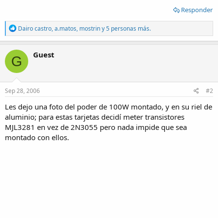
Responder
R
Dairo castro
,
a.matos
,
mostrin
y 5 personas más.
e
a
c
Guest
G
t
i
o
n
s
Sep 28, 2006
#2
:
Les dejo una foto del poder de 100W montado, y en su riel de
aluminio; para estas tarjetas decidí meter transistores
MJL3281 en vez de 2N3055 pero nada impide que sea
montado con ellos.