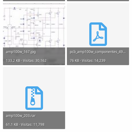
amp100w_167.jpg
pcb_amp100w_componentes_498.pdf
133.2 KB · Visitas: 30,162
76 KB · Visitas: 14,239
amp100w_203.rar
61.1 KB · Visitas: 11,798