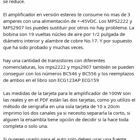
se reduce.
El amplificador en versión estereo te consume no mas de 3
amperes con una alimentación de +-45VDC. Los MPS2222 y
MPS2907 los puedes sustituir por otros no hay problema. La
bobina son 19 vueltas núcleo de aire por 1/2 pulgada de
diámetro interior y alambre de cobre No.17. Y por supuesto
que ha sido probado y muchas veces.
hay una cantidad de transistores con diferentes
nomenclaturas, los mps2222 y mps2907 también se pueden
conseguir con los números BC546 y BC556 y los reemplazos
de ambos en el libro son ECG123AP ECG159
Las medidas de la tarjeta para le amplificador de 100W son
las reales y en el PDF están las dos tarjetas, como yo utilizo el
método de serigrafia en una sola tarjeta de 10 x 20cm
imprimo los dos canales ya si necesito separarla la corto, si
alguien la ensambla tiene opción de decidir si la hace toda
completa o solo una.
Si quieren usarlo para el auto solo deben usar una fuente