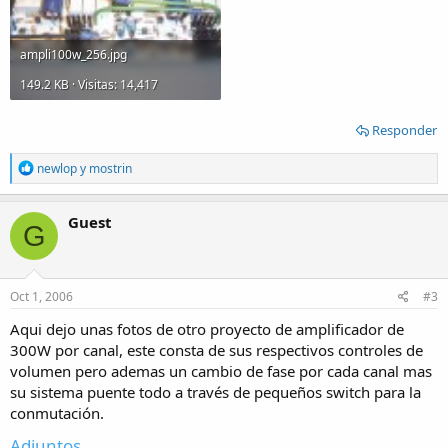
ampli100w_256.jpg
149.2 KB · Visitas: 14,417
Responder
R
newlop
y
mostrin
e
a
c
Guest
G
t
i
o
n
s
Oct 1, 2006
#3
:
Aqui dejo unas fotos de otro proyecto de amplificador de
300W por canal, este consta de sus respectivos controles de
volumen pero ademas un cambio de fase por cada canal mas
su sistema puente todo a través de pequeños switch para la
conmutación.
Adjuntos