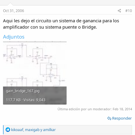
o
n
s
Oct 31, 2006
#10
:
Aqui les dejo el circuito un sistema de ganancia para los
amplificador con su sistema puente o Bridge.
Adjuntos
gain_bridge_167.jpg
117.7 KB · Visitas: 9,043
Última edición por un moderador:
Feb 18, 2014
Responder
R
kikoaaf
,
maxigab
y
amilkar
e