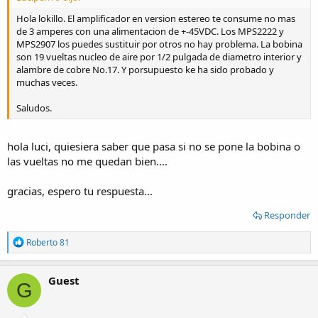
Hola lokillo. El amplificador en version estereo te consume no mas
de 3 amperes con una alimentacion de +-45VDC. Los MPS2222 y
MPS2907 los puedes sustituir por otros no hay problema. La bobina
son 19 vueltas nucleo de aire por 1/2 pulgada de diametro interior y
alambre de cobre No.17. Y porsupuesto ke ha sido probado y
muchas veces.
Saludos.
hola luci, quiesiera saber que pasa si no se pone la bobina o
las vueltas no me quedan bien....
gracias, espero tu respuesta...
Responder
R
Roberto 81
e
a
c
Guest
G
t
i
o