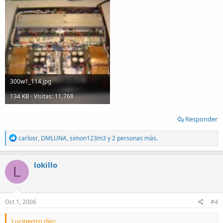
300w1_114.jpg
134 KB · Visitas: 11,768
Responder
R
carlosr
,
DMLUNA
,
simon123m3
y 2 personas más.
e
a
c
lokillo
L
t
i
o
n
s
Oct 1, 2006
#4
:
Luciperrro dijo: