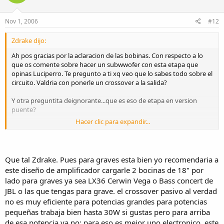
Nov 1, 2006
#12
Zdrake dijo:
Ah pos gracias por la aclaracion de las bobinas. Con respecto a lo
que os comente sobre hacer un subwwofer con esta etapa que
opinas Luciperro. Te pregunto a ti xq veo que lo sabes todo sobre el
circuito. Valdria con ponerle un crossover a la salida?
Y otra preguntita deignorante...que es eso de etapa en version
puente?
Hacer clic para expandir...
Gracias
Que tal Zdrake. Pues para graves esta bien yo recomendaria a
este diseño de amplificador cargarle 2 bocinas de 18" por
lado para graves ya sea LX36 Cerwin Vega o Bass concert de
JBL o las que tengas para grave. el crossover pasivo al verdad
no es muy eficiente para potencias grandes para potencias
pequeñas trabaja bien hasta 30W si gustas pero para arriba
de esa potencia ya no; para eso es mejor uno electronico, este