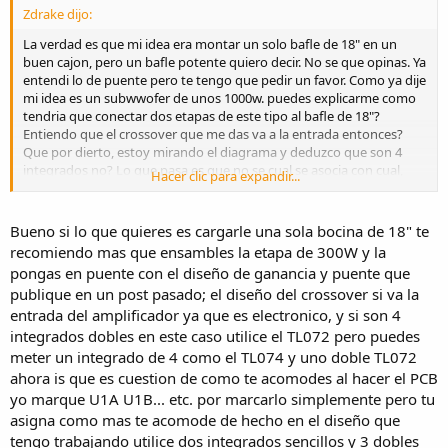
Zdrake dijo:
La verdad es que mi idea era montar un solo bafle de 18" en un
buen cajon, pero un bafle potente quiero decir. No se que opinas. Ya
entendi lo de puente pero te tengo que pedir un favor. Como ya dije
mi idea es un subwwofer de unos 1000w. puedes explicarme como
tendria que conectar dos etapas de este tipo al bafle de 18"?
Entiendo que el crossover que me das va a la entrada entonces?
Que por dierto, estoy mirando el diagrama y deduzco que son 4
integrados no? Lo que pasa es que no se cual se asocia con cual,
Hacer clic para expandir...
quiero decir, hay U2A y U2B pero en otros hay U1A y no hay U1B
por ejemplo.
Bueno si lo que quieres es cargarle una sola bocina de 18" te
Otra cuestion es que los puentes de diodos que aparecen en la
recomiendo mas que ensambles la etapa de 300W y la
fuente con que diodos lo haces?
pongas en puente con el diseño de ganancia y puente que
Por cierto, cuanto cuesta mas o menos hacer esta etapa? Es que
publique en un post pasado; el diseño del crossover si va la
estoy haciendo un presupuesto.
entrada del amplificador ya que es electronico, y si son 4
Gracias Luci
integrados dobles en este caso utilice el TL072 pero puedes
meter un integrado de 4 como el TL074 y uno doble TL072
ahora is que es cuestion de como te acomodes al hacer el PCB
yo marque U1A U1B... etc. por marcarlo simplemente pero tu
asigna como mas te acomode de hecho en el diseño que
tengo trabajando utilice dos integrados sencillos y 3 dobles