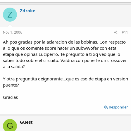
a
c
Zdrake
Z
t
i
o
n
s
Nov 1, 2006
#11
:
Ah pos gracias por la aclaracion de las bobinas. Con respecto
a lo que os comente sobre hacer un subwwofer con esta
etapa que opinas Luciperro. Te pregunto a ti xq veo que lo
sabes todo sobre el circuito. Valdria con ponerle un crossover
a la salida?
Y otra preguntita deignorante...que es eso de etapa en version
puente?
Gracias
Responder
Guest
G