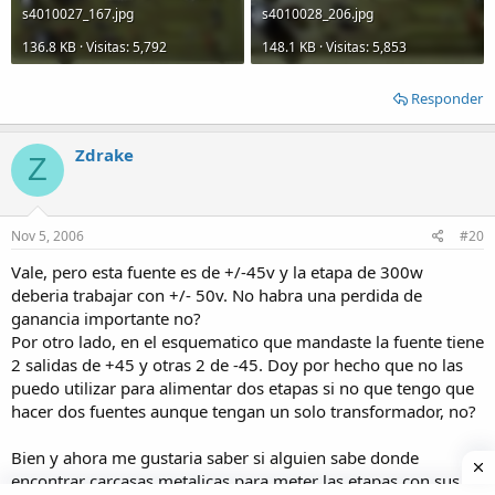
s4010027_167.jpg
s4010028_206.jpg
136.8 KB · Visitas: 5,792
148.1 KB · Visitas: 5,853
Responder
Zdrake
Z
Nov 5, 2006
#20
Vale, pero esta fuente es de +/-45v y la etapa de 300w
deberia trabajar con +/- 50v. No habra una perdida de
ganancia importante no?
Por otro lado, en el esquematico que mandaste la fuente tiene
2 salidas de +45 y otras 2 de -45. Doy por hecho que no las
puedo utilizar para alimentar dos etapas si no que tengo que
hacer dos fuentes aunque tengan un solo transformador, no?
Bien y ahora me gustaria saber si alguien sabe donde
encontrar carcasas metalicas para meter las etapas con sus