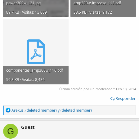
power300w_121.jpg
amp300w_impreso_113.pdf
89.7 KB · Visitas: 13,009
33.5 KB · Visitas: 9,172
componentes_amp300w_116.pdf
59.8 KB · Visitas: 8,486
Última edición por un moderador:
Feb 18, 2014
Responder
R
Arekus
,
(deleted member)
y
(deleted member)
e
a
c
Guest
G
t
i