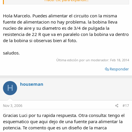
Marcelo Osman desde La Plata, Buenos Aires, Argentina.
P
: Luego voy a postear las fotos de como va quedando.
Hola Marcelo. Puedes alimentar el circuito con la misma
fuente de alimentacion no hay problema. la bobina lleva
nucleo de aire y su diametro es de 3/4 de pulgada la
resistencia de 22 R que va en paralelo con la bobina va dentro
de la bobina si observas bien al foto.
saludos.
Última edición por un moderador:
Feb 18, 2014
Responder
houseman
H
Nov 3, 2006
#17
Gracias Luci por tu rapida respuesta. Otra consulta: tengo el
esquematico que aqui dejo de una fuente para alimentar la
potencia. Te comento que es un diseño de la marca