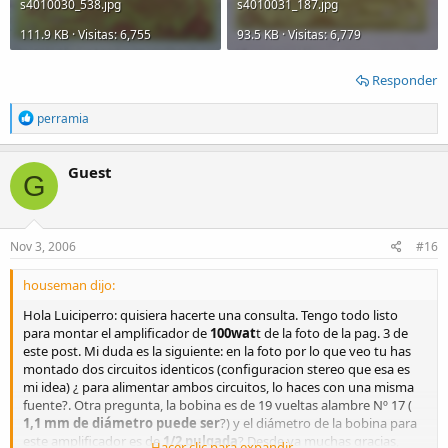
s4010030_538.jpg
s4010031_187.jpg
111.9 KB · Visitas: 6,755
93.5 KB · Visitas: 6,779
Responder
R
perramia
e
a
c
Guest
G
t
i
o
n
s
Nov 3, 2006
#16
:
houseman dijo:
Hola Luiciperro: quisiera hacerte una consulta. Tengo todo listo
para montar el amplificador de
100wat
t de la foto de la pag. 3 de
este post. Mi duda es la siguiente: en la foto por lo que veo tu has
montado dos circuitos identicos (configuracion stereo que esa es
mi idea) ¿ para alimentar ambos circuitos, lo haces con una misma
fuente?. Otra pregunta, la bobina es de 19 vueltas alambre Nº 17 (
1,1 mm de diámetro puede ser
?) y el diámetro de la bobina para
este amplificador es de
1/2 pulgada
? Desde ya muchas gracias,
Hacer clic para expandir...