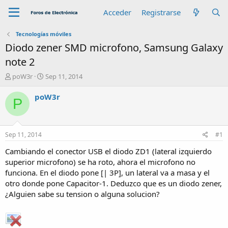
Acceder
Registrarse
Tecnologías móviles
Diodo zener SMD microfono, Samsung Galaxy
note 2
A
F
poW3r
Sep 11, 2014
u
e
t
c
poW3r
P
o
h
r
a
d
e
Sep 11, 2014
#1
i
n
Cambiando el conector USB el diodo ZD1 (lateral izquierdo
i
superior microfono) se ha roto, ahora el microfono no
c
funciona. En el diodo pone [| 3P], un lateral va a masa y el
i
otro donde pone Capacitor-1. Deduzco que es un diodo zener,
o
¿Alguien sabe su tension o alguna solucion?