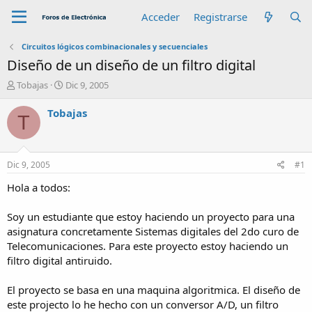
Acceder
Registrarse
Circuitos lógicos combinacionales y secuenciales
Diseño de un diseño de un filtro digital
A
F
Tobajas
Dic 9, 2005
u
e
t
c
Tobajas
T
o
h
r
a
d
e
Dic 9, 2005
#1
i
n
Hola a todos:
i
c
Soy un estudiante que estoy haciendo un proyecto para una
i
asignatura concretamente Sistemas digitales del 2do curo de
o
Telecomunicaciones. Para este proyecto estoy haciendo un
filtro digital antiruido.
El proyecto se basa en una maquina algoritmica. El diseño de
este projecto lo he hecho con un conversor A/D, un filtro